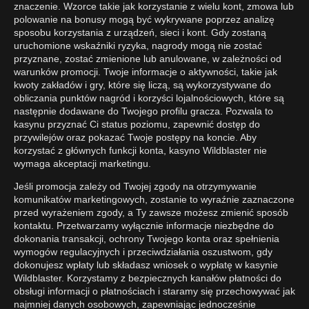
znaczenie. Wzorce takie jak korzystanie z wielu kont, zmowa lub
polowanie na bonusy mogą być wykrywane poprzez analizę
sposobu korzystania z urządzeń, sieci i kont. Gdy zostaną
uruchomione wskaźniki ryzyka, nagrody mogą nie zostać
przyznane, zostać zmienione lub anulowane, w zależności od
warunków promocji. Twoje informacje o aktywności, takie jak
kwoty zakładów i gry, które się liczą, są wykorzystywane do
obliczania punktów nagród i korzyści lojalnościowych, które są
następnie dodawane do Twojego profilu gracza. Pozwala to
kasynu przyznać Ci status poziomu, zapewnić dostęp do
przywilejów oraz pokazać Twoje postępy na koncie. Aby
korzystać z głównych funkcji konta, kasyno Wildblaster nie
wymaga akceptacji marketingu.
Jeśli promocja zależy od Twojej zgody na otrzymywanie
komunikatów marketingowych, zostanie to wyraźnie zaznaczone
przed wyrażeniem zgody, a Ty zawsze możesz zmienić sposób
kontaktu. Przetwarzamy wyłącznie informacje niezbędne do
dokonania transakcji, ochrony Twojego konta oraz spełnienia
wymogów regulacyjnych i przeciwdziałania oszustwom, gdy
dokonujesz wpłaty lub składasz wniosek o wypłatę w kasynie
Wildblaster. Korzystamy z bezpiecznych kanałów płatności do
obsługi informacji o płatnościach i staramy się przechowywać jak
najmniej danych osobowych, zapewniając jednocześnie