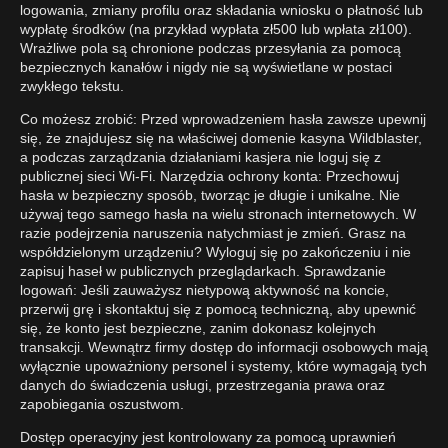
logowania, zmiany profilu oraz składania wniosku o płatność lub
wypłatę środków (na przykład wypłata zł500 lub wpłata zł100).
Wrażliwe pola są chronione podczas przesyłania za pomocą
bezpiecznych kanałów i nigdy nie są wyświetlane w postaci
zwykłego tekstu.
Co możesz zrobić: Przed wprowadzeniem hasła zawsze upewnij
się, że znajdujesz się na właściwej domenie kasyna Wildblaster,
a podczas zarządzania działaniami kasjera nie loguj się z
publicznej sieci Wi-Fi. Narzędzia ochrony konta: Przechowuj
hasła w bezpieczny sposób, tworząc je długie i unikalne. Nie
używaj tego samego hasła na wielu stronach internetowych. W
razie podejrzenia naruszenia natychmiast je zmień. Grasz na
współdzielonym urządzeniu? Wyloguj się po zakończeniu i nie
zapisuj haseł w publicznych przeglądarkach. Sprawdzanie
logowań: Jeśli zauważysz nietypową aktywność na koncie,
przerwij grę i skontaktuj się z pomocą techniczną, aby upewnić
się, że konto jest bezpieczne, zanim dokonasz kolejnych
transakcji. Wewnątrz firmy dostęp do informacji osobowych mają
wyłącznie upoważniony personel i systemy, które wymagają tych
danych do świadczenia usługi, przestrzegania prawa oraz
zapobiegania oszustwom.
Dostęp operacyjny jest kontrolowany za pomocą uprawnień