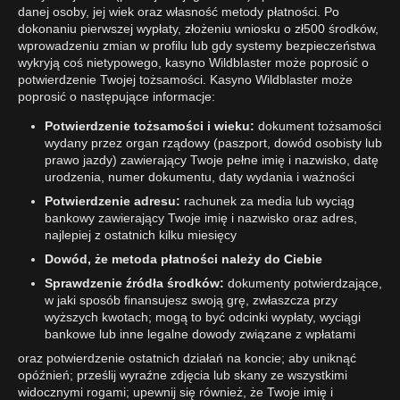
danej osoby, jej wiek oraz własność metody płatności. Po
dokonaniu pierwszej wypłaty, złożeniu wniosku o zł500 środków,
wprowadzeniu zmian w profilu lub gdy systemy bezpieczeństwa
wykryją coś nietypowego, kasyno Wildblaster może poprosić o
potwierdzenie Twojej tożsamości. Kasyno Wildblaster może
poprosić o następujące informacje:
Potwierdzenie tożsamości i wieku:
dokument tożsamości
wydany przez organ rządowy (paszport, dowód osobisty lub
prawo jazdy) zawierający Twoje pełne imię i nazwisko, datę
urodzenia, numer dokumentu, daty wydania i ważności
Potwierdzenie adresu:
rachunek za media lub wyciąg
bankowy zawierający Twoje imię i nazwisko oraz adres,
najlepiej z ostatnich kilku miesięcy
Dowód, że metoda płatności należy do Ciebie
Sprawdzenie źródła środków:
dokumenty potwierdzające,
w jaki sposób finansujesz swoją grę, zwłaszcza przy
wyższych kwotach; mogą to być odcinki wypłaty, wyciągi
bankowe lub inne legalne dowody związane z wpłatami
oraz potwierdzenie ostatnich działań na koncie; aby uniknąć
opóźnień; prześlij wyraźne zdjęcia lub skany ze wszystkimi
widocznymi rogami; upewnij się również, że Twoje imię i