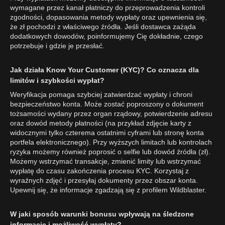
wymagane przez kanał płatniczy do przeprowadzenia kontroli
zgodności, dopasowania metody wypłaty oraz upewnienia się,
że zł pochodzi z właściwego źródła. Jeśli dostawca zażąda
dodatkowych dowodów, poinformujemy Cię dokładnie, czego
potrzebuje i gdzie je przesłać.
Jak działa Know Your Customer (KYC)? Co oznacza dla
limitów i szybkości wypłat?
Weryfikacja pomaga szybciej zatwierdzać wypłaty i chroni
bezpieczeństwo konta. Może zostać poproszony o dokument
tożsamości wydany przez organ rządowy, potwierdzenie adresu
oraz dowód metody płatności (na przykład zdjęcie karty z
widocznymi tylko czterema ostatnimi cyframi lub stronę konta
portfela elektronicznego). Przy wyższych limitach lub kontrolach
ryzyka możemy również poprosić o selfie lub dowód źródła (zł).
Możemy wstrzymać transakcje, zmienić limity lub wstrzymać
wypłatę do czasu zakończenia procesu KYC. Korzystaj z
wyraźnych zdjęć i przesyłaj dokumenty przez obszar konta.
Upewnij się, że informacje zgadzają się z profilem Wildblaster.
W jaki sposób warunki bonusu wpływają na śledzone
informacje i możliwość wypłaty?