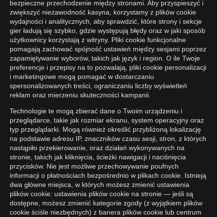
bezpieczne przechodzenie między stronami. Aby przyspieszyć i
zwiększyć niezawodność kasyna, korzystamy z plików cookie
wydajności i analitycznych, aby sprawdzić, które strony i sekcje
gier ładują się szybko, gdzie występują błędy oraz w jaki sposób
użytkownicy korzystają z witryny. Pliki cookie funkcjonalne
pomagają zachować spójność ustawień między sesjami poprzez
zapamiętywanie wyborów, takich jak język i region. O ile Twoje
preferencje i przepisy na to pozwalają, pliki cookie personalizacji
i marketingowe mogą pomagać w dostarczaniu
spersonalizowanych treści, ograniczaniu liczby wyświetleń
reklam oraz mierzeniu skuteczności kampanii.
Technologie te mogą zbierać dane o Twoim urządzeniu i
przeglądarce, takie jak rozmiar ekranu, system operacyjny oraz
typ przeglądarki. Mogą również określić przybliżoną lokalizację
na podstawie adresu IP, znaczników czasu sesji, stron, z których
nastąpiło przekierowanie, oraz działań wykonywanych na
stronie, takich jak kliknięcia, ścieżki nawigacji i naciśnięcia
przycisków. Nie jest możliwe przechowywanie poufnych
informacji o płatnościach bezpośrednio w plikach cookie. Istnieją
dwa główne miejsca, w których możesz zmienić ustawienia
plików cookie: ustawienia plików cookie na stronie — jeśli są
dostępne, możesz zmienić kategorie zgody (z wyjątkiem plików
cookie ściśle niezbędnych) z banera plików cookie lub centrum