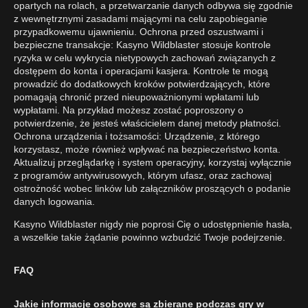
opartych na rolach, a przetwarzanie danych odbywa się zgodnie
z wewnętrznymi zasadami mającymi na celu zapobieganie
przypadkowemu ujawnieniu. Ochrona przed oszustwami i
bezpieczne transakcje: Kasyno Wildblaster stosuje kontrole
ryzyka w celu wykrycia nietypowych zachowań związanych z
dostępem do konta i operacjami kasjera. Kontrole te mogą
prowadzić do dodatkowych kroków potwierdzających, które
pomagają chronić przed nieupoważnionymi wpłatami lub
wypłatami. Na przykład możesz zostać poproszony o
potwierdzenie, że jesteś właścicielem danej metody płatności.
Ochrona urządzenia i tożsamości: Urządzenie, z którego
korzystasz, może również wpływać na bezpieczeństwo konta.
Aktualizuj przeglądarkę i system operacyjny, korzystaj wyłącznie
z programów antywirusowych, którym ufasz, oraz zachowaj
ostrożność wobec linków lub załączników proszących o podanie
danych logowania.
Kasyno Wildblaster nigdy nie poprosi Cię o udostępnienie hasła,
a wszelkie takie żądanie powinno wzbudzić Twoje podejrzenie.
FAQ
Jakie informacje osobowe są zbierane podczas gry w