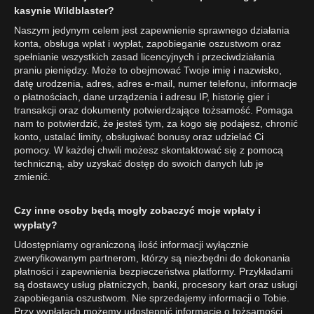
kasynie Wildblaster?
Naszym jedynym celem jest zapewnienie sprawnego działania
konta, obsługa wpłat i wypłat, zapobieganie oszustwom oraz
spełnianie wszystkich zasad licencyjnych i przeciwdziałania
praniu pieniędzy. Może to obejmować Twoje imię i nazwisko,
datę urodzenia, adres, adres e-mail, numer telefonu, informacje
o płatnościach, dane urządzenia i adresu IP, historię gier i
transakcji oraz dokumenty potwierdzające tożsamość. Pomaga
nam to potwierdzić, że jesteś tym, za kogo się podajesz, chronić
konto, ustalać limity, obsługiwać bonusy oraz udzielać Ci
pomocy. W każdej chwili możesz skontaktować się z pomocą
techniczną, aby uzyskać dostęp do swoich danych lub je
zmienić.
Czy inne osoby będą mogły zobaczyć moje wpłaty i
wypłaty?
Udostępniamy ograniczoną ilość informacji wyłącznie
zweryfikowanym partnerom, którzy są niezbędni do dokonania
płatności i zapewnienia bezpieczeństwa platformy. Przykładami
są dostawcy usług płatniczych, banki, procesory kart oraz usługi
zapobiegania oszustwom. Nie sprzedajemy informacji o Tobie.
Przy wypłatach możemy udostępnić informacje o tożsamości