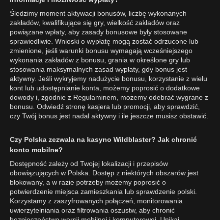
Śledzimy moment aktywacji bonusów, liczbę wykonanych
zakładów, kwalifikujące się gry, wielkość zakładów oraz
powiązane wpłaty, aby zasady bonusowe były stosowane
sprawiedliwie. Wnioski o wypłatę mogą zostać odrzucone lub
zmienione, jeśli warunki bonusu wymagają wcześniejszego
wykonania zakładów z bonusu, grania w określone gry lub
stosowania maksymalnych zasad wypłaty, gdy bonus jest
aktywny. Jeśli wykryjemy nadużycie bonusu, korzystanie z wielu
kont lub udostępnianie konta, możemy poprosić o dodatkowe
dowody i, zgodnie z Regulaminem, możemy odebrać wygrane z
bonusu. Odwiedź stronę kasjera lub promocji, aby sprawdzić,
czy Twój bonus jest nadal aktywny i ile jeszcze musisz obstawić.
Czy Polska zezwala na kasyno Wildblaster? Jak chronić
konto mobilne?
Dostępność zależy od Twojej lokalizacji i przepisów
obowiązujących w Polska. Dostęp z niektórych obszarów jest
blokowany, a w razie potrzeby możemy poprosić o
potwierdzenie miejsca zamieszkania lub sprawdzenie polski.
Korzystamy z zaszyfrowanych połączeń, monitorowania
uwierzytelniania oraz filtrowania oszustw, aby chronić
bezpieczeństwo wersji mobilnej i komputerowej. Unikaj