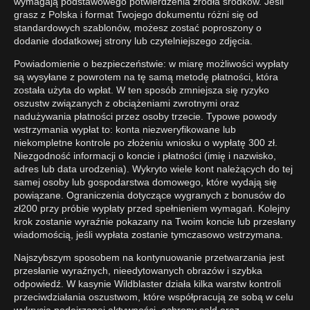
wymagają podstawowego potwierdzenia źródła środków. Jeśli
grasz z Polska i format Twojego dokumentu różni się od
standardowych szablonów, możesz zostać poproszony o
dodanie dodatkowej strony lub czytelniejszego zdjęcia.
Powiadomienie o bezpieczeństwie: w miarę możliwości wypłaty
są wysyłane z powrotem na tę samą metodę płatności, która
została użyta do wpłat. W ten sposób zmniejsza się ryzyko
oszustw związanych z obciążeniami zwrotnymi oraz
nadużywania płatności przez osoby trzecie. Typowe powody
wstrzymania wypłat to: konta niezweryfikowane lub
niekompletne kontrole po złożeniu wniosku o wypłatę 300 zł.
Niezgodność informacji o koncie i płatności (imię i nazwisko,
adres lub data urodzenia). Wykryto wiele kont należących do tej
samej osoby lub gospodarstwa domowego, które wydają się
powiązane. Ograniczenia dotyczące wygranych z bonusów do
zł200 przy próbie wypłaty przed spełnieniem wymagań. Kolejny
krok zostanie wyraźnie pokazany na Twoim koncie lub przesłany
wiadomością, jeśli wypłata zostanie tymczasowo wstrzymana.
Najszybszym sposobem na kontynuowanie przetwarzania jest
przesłanie wyraźnych, nieedytowanych obrazów i szybka
odpowiedź. W kasynie Wildblaster działa kilka warstw kontroli
przeciwdziałania oszustwom, które współpracują ze sobą w celu
wykrycia podejrzanej aktywności, ochrony sald oraz