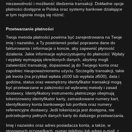
niezawodność i możliwość śledzenia transakcji. Dokładne opcje
płatności dostępne w Polska oraz systemy bankowe działające
w tym regionie mogą się różnić.
Przetwarzanie płatności
Twoja metoda płatności powinna być zarejestrowana na Twoje
imię i nazwisko, a Ty powinieneś podać poprawne dane do
fakturowania i informacje o koncie, aby zapewnić płynność
działania. Jakie informacje wykorzystujemy do płatności: Wpłaty
i wypłaty wymagają określonych danych, abyśmy mogli
zatwierdzić transakcję, dopasować ją do Twojego konta oraz
zapobiec nieupoważnionemu użyciu. Szczegóły transakcji, takie
jak kwota (na przykład wpłata zł100 lub wypłata zł500), data i
godzina, status oraz wewnętrzny identyfikator transakcji mogą
być przetwarzane w zależności od wybranej metody i zasad
dostawcy. Identyfikatory instrumentu płatniczego obejmują
tokenizowany identyfikator karty, zamaskowane numery kart,
identyfikatory konta bankowego lub portfela oraz numery
referencyjne dostawcy. Jeśli tokenizacja jest dostępna, nie
potrzebujemy pełnych danych karty do dalszego przetwarzania.
Imię i nazwisko oraz adres posiadacza konta, a także, w
stosownych przypadkach, numer telefonu lub adres e-mail, z