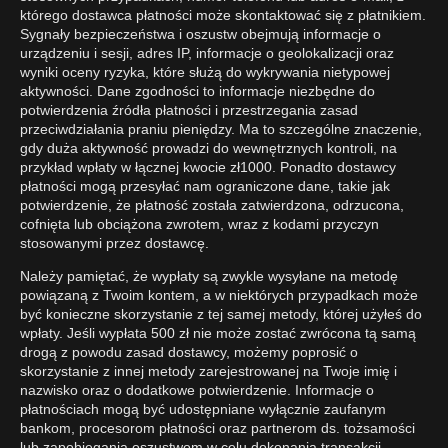
którego dostawca płatności może skontaktować się z płatnikiem.
Sygnały bezpieczeństwa i oszustw obejmują informacje o
urządzeniu i sesji, adres IP, informacje o geolokalizacji oraz
wyniki oceny ryzyka, które służą do wykrywania nietypowej
aktywności. Dane zgodności to informacje niezbędne do
potwierdzenia źródła płatności i przestrzegania zasad
przeciwdziałania praniu pieniędzy. Ma to szczególne znaczenie,
gdy duża aktywność prowadzi do wewnętrznych kontroli, na
przykład wpłaty w łącznej kwocie zł1000. Ponadto dostawcy
płatności mogą przesyłać nam ograniczone dane, takie jak
potwierdzenie, że płatność została zatwierdzona, odrzucona,
cofnięta lub obciążona zwrotem, wraz z kodami przyczyn
stosowanymi przez dostawcę.
Należy pamiętać, że wypłaty są zwykle wysyłane na metodę
powiązaną z Twoim kontem, a w niektórych przypadkach może
być konieczne skorzystanie z tej samej metody, której użyłeś do
wpłaty. Jeśli wypłata 500 zł nie może zostać zwrócona tą samą
drogą z powodu zasad dostawcy, możemy poprosić o
skorzystanie z innej metody zarejestrowanej na Twoje imię i
nazwisko oraz o dodatkowe potwierdzenie. Informacje o
płatnościach mogą być udostępniane wyłącznie zaufanym
bankom, procesorom płatności oraz partnerom ds. tożsamości
lub zapobiegania oszustwom w celu dokonania transakcji,