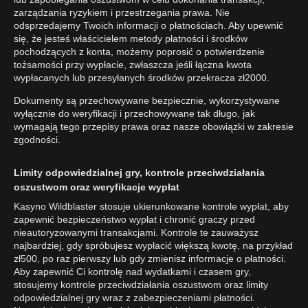
zarządzania ryzykiem i przestrzegania prawa. Nie
odsprzedajemy Twoich informacji o płatnościach. Aby upewnić
się, że jesteś właścicielem metody płatności i środków
pochodzących z konta, możemy poprosić o potwierdzenie
tożsamości przy wypłacie, zwłaszcza jeśli łączna kwota
wypłacanych lub przesyłanych środków przekracza zł2000.
Dokumenty są przechowywane bezpiecznie, wykorzystywane
wyłącznie do weryfikacji i przechowywane tak długo, jak
wymagają tego przepisy prawa oraz nasze obowiązki w zakresie
zgodności.
Limity odpowiedzialnej gry, kontrole przeciwdziałania
oszustwom oraz weryfikacje wypłat
Kasyno Wildblaster stosuje ukierunkowane kontrole wypłat, aby
zapewnić bezpieczeństwo wypłat i chronić graczy przed
nieautoryzowanymi transakcjami. Kontrole te zauważysz
najbardziej, gdy spróbujesz wypłacić większą kwotę, na przykład
zł500, po raz pierwszy lub gdy zmienisz informacje o płatności.
Aby zapewnić Ci kontrolę nad wydatkami i czasem gry,
stosujemy kontrole przeciwdziałania oszustwom oraz limity
odpowiedzialnej gry wraz z zabezpieczeniami płatności.