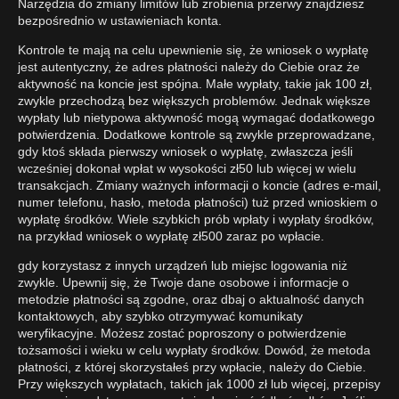
Narzędzia do zmiany limitów lub zrobienia przerwy znajdziesz
bezpośrednio w ustawieniach konta.
Kontrole te mają na celu upewnienie się, że wniosek o wypłatę
jest autentyczny, że adres płatności należy do Ciebie oraz że
aktywność na koncie jest spójna. Małe wypłaty, takie jak 100 zł,
zwykle przechodzą bez większych problemów. Jednak większe
wypłaty lub nietypowa aktywność mogą wymagać dodatkowego
potwierdzenia. Dodatkowe kontrole są zwykle przeprowadzane,
gdy ktoś składa pierwszy wniosek o wypłatę, zwłaszcza jeśli
wcześniej dokonał wpłat w wysokości zł50 lub więcej w wielu
transakcjach. Zmiany ważnych informacji o koncie (adres e-mail,
numer telefonu, hasło, metoda płatności) tuż przed wnioskiem o
wypłatę środków. Wiele szybkich prób wpłaty i wypłaty środków,
na przykład wniosek o wypłatę zł500 zaraz po wpłacie.
gdy korzystasz z innych urządzeń lub miejsc logowania niż
zwykle. Upewnij się, że Twoje dane osobowe i informacje o
metodzie płatności są zgodne, oraz dbaj o aktualność danych
kontaktowych, aby szybko otrzymywać komunikaty
weryfikacyjne. Możesz zostać poproszony o potwierdzenie
tożsamości i wieku w celu wypłaty środków. Dowód, że metoda
płatności, z której skorzystałeś przy wpłacie, należy do Ciebie.
Przy większych wypłatach, takich jak 1000 zł lub więcej, przepisy