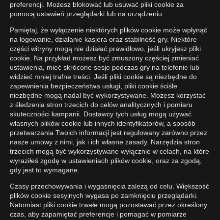
preferencji. Możesz blokować lub usuwać pliki cookie za
pomocą ustawień przeglądarki lub na urządzeniu.
Pamiętaj, że wyłączenie niektórych plików cookie może wpłynąć
na logowanie, działanie kasjera oraz stabilność gry. Niektóre
części witryny mogą nie działać prawidłowo, jeśli ukryjesz pliki
cookie. Na przykład możesz być zmuszony częściej zmieniać
ustawienia, mieć skrócone sesje podczas gry na telefonie lub
widzieć mniej trafne treści. Jeśli pliki cookie są niezbędne do
zapewnienia bezpieczeństwa usługi, pliki cookie ściśle
niezbędne mogą nadal być wykorzystywane. Możesz korzystać
z śledzenia stron trzecich do celów analitycznych i pomiaru
skuteczności kampanii. Dostawcy tych usług mogą używać
własnych plików cookie lub innych identyfikatorów, a sposób
przetwarzania Twoich informacji jest regulowany zarówno przez
nasze umowy z nimi, jak i ich własne zasady. Narzędzia stron
trzecich mogą być wykorzystywane wyłącznie w celach, na które
wyraziłeś zgodę w ustawieniach plików cookie, oraz za zgodą,
gdy jest to wymagane.
Czasy przechowywania i wygaśnięcia zależą od celu. Większość
plików cookie sesyjnych wygasa po zamknięciu przeglądarki.
Natomiast pliki cookie trwałe mogą pozostawać przez określony
czas, aby zapamiętać preferencje i pomagać w pomiarze