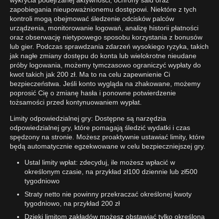
zapobiegania nieupoważnionemu dostępowi. Niektóre z tych
kontroli mogą obejmować śledzenie odcisków palców
urządzenia, monitorowanie logowań, analizę historii płatności
oraz obserwację nietypowego sposobu korzystania z bonusów
lub gier. Podczas sprawdzania zdarzeń wysokiego ryzyka, takich
jak nagłe zmiany dostępu do konta lub wielokrotne nieudane
próby logowania, możemy tymczasowo ograniczyć wypłaty do
kwot takich jak 200 zł. Ma to na celu zapewnienie Ci
bezpieczeństwa. Jeśli konto wygląda na zhakowane, możemy
poprosić Cię o zmianę hasła i ponowne potwierdzenie
tożsamości przed kontynuowaniem wypłat.
Limity odpowiedzialnej gry: Dostępne są narzędzia
odpowiedzialnej gry, które pomagają śledzić wydatki i czas
spędzony na stronie. Możesz proaktywnie ustawiać limity, które
będą automatycznie egzekwowane w celu bezpieczniejszej gry.
Ustal limity wpłat: zdecyduj, ile możesz wpłacić w
określonym czasie, na przykład zł100 dziennie lub zł500
tygodniowo
Straty netto nie powinny przekraczać określonej kwoty
tygodniowo, na przykład 200 zł
Dzięki limitom zakładów możesz obstawiać tylko określoną