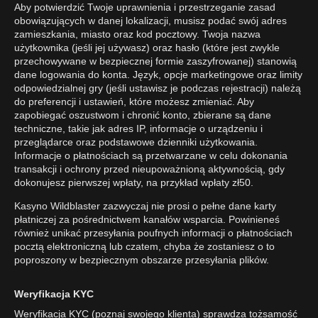
Aby potwierdzić Twoje uprawnienia i przestrzeganie zasad
obowiązujących w danej lokalizacji, musisz podać swój adres
zamieszkania, miasto oraz kod pocztowy. Twoja nazwa
użytkownika (jeśli jej używasz) oraz hasło (które jest zwykle
przechowywane w bezpiecznej formie zaszyfrowanej) stanowią
dane logowania do konta. Język, opcje marketingowe oraz limity
odpowiedzialnej gry (jeśli ustawisz je podczas rejestracji) należą
do preferencji i ustawień, które możesz zmieniać. Aby
zapobiegać oszustwom i chronić konto, zbierane są dane
techniczne, takie jak adres IP, informacje o urządzeniu i
przeglądarce oraz podstawowe dzienniki użytkowania.
Informacje o płatnościach są przetwarzane w celu dokonania
transakcji i ochrony przed nieupoważnioną aktywnością, gdy
dokonujesz pierwszej wpłaty, na przykład wpłaty zł50.
Kasyno Wildblaster zazwyczaj nie prosi o pełne dane karty
płatniczej za pośrednictwem kanałów wsparcia. Powinieneś
również unikać przesyłania poufnych informacji o płatnościach
pocztą elektroniczną lub czatem, chyba że zostaniesz o to
poproszony w bezpiecznym obszarze przesyłania plików.
Weryfikacja KYC
Weryfikacja KYC (poznaj swojego klienta) sprawdza tożsamość