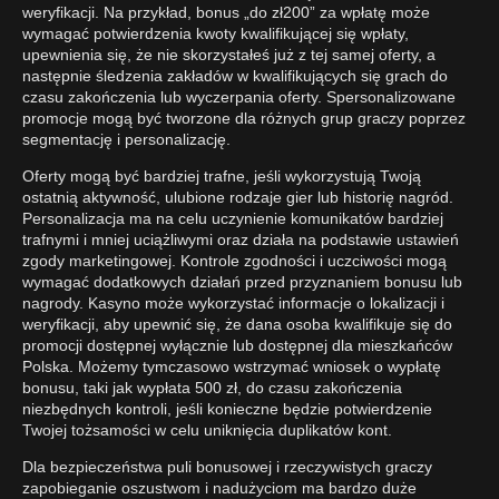
weryfikacji. Na przykład, bonus „do zł200” za wpłatę może
wymagać potwierdzenia kwoty kwalifikującej się wpłaty,
upewnienia się, że nie skorzystałeś już z tej samej oferty, a
następnie śledzenia zakładów w kwalifikujących się grach do
czasu zakończenia lub wyczerpania oferty. Spersonalizowane
promocje mogą być tworzone dla różnych grup graczy poprzez
segmentację i personalizację.
Oferty mogą być bardziej trafne, jeśli wykorzystują Twoją
ostatnią aktywność, ulubione rodzaje gier lub historię nagród.
Personalizacja ma na celu uczynienie komunikatów bardziej
trafnymi i mniej uciążliwymi oraz działa na podstawie ustawień
zgody marketingowej. Kontrole zgodności i uczciwości mogą
wymagać dodatkowych działań przed przyznaniem bonusu lub
nagrody. Kasyno może wykorzystać informacje o lokalizacji i
weryfikacji, aby upewnić się, że dana osoba kwalifikuje się do
promocji dostępnej wyłącznie lub dostępnej dla mieszkańców
Polska. Możemy tymczasowo wstrzymać wniosek o wypłatę
bonusu, taki jak wypłata 500 zł, do czasu zakończenia
niezbędnych kontroli, jeśli konieczne będzie potwierdzenie
Twojej tożsamości w celu uniknięcia duplikatów kont.
Dla bezpieczeństwa puli bonusowej i rzeczywistych graczy
zapobieganie oszustwom i nadużyciom ma bardzo duże