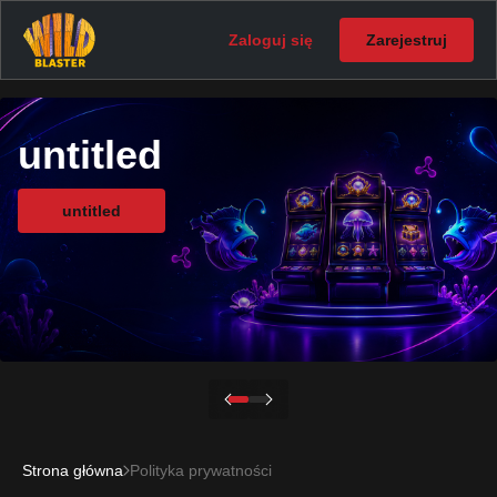
Zaloguj się
Zarejestruj
untitled
untitled
Strona główna
Polityka prywatności