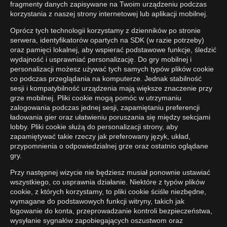
fragmenty danych zapisywane na Twoim urządzeniu podczas
korzystania z naszej strony internetowej lub aplikacji mobilnej.
Oprócz tych technologii korzystamy z dzienników po stronie
serwera, identyfikatorów opartych na SDK (w razie potrzeby)
oraz pamięci lokalnej, aby wspierać podstawowe funkcje, śledzić
wydajność i usprawniać personalizację. Do gry mobilnej i
personalizacji możesz używać tych samych typów plików cookie
co podczas przeglądania na komputerze. Jednak stabilność
sesji i kompatybilność urządzenia mają większe znaczenie przy
grze mobilnej. Pliki cookie mogą pomóc w utrzymaniu
zalogowania podczas jednej sesji, zapamiętaniu preferencji
ładowania gier oraz ułatwieniu poruszania się między sekcjami
lobby. Pliki cookie służą do personalizacji strony, aby
zapamiętywać takie rzeczy jak preferowany język, układ,
przypomnienia o odpowiedzialnej grze oraz ostatnio oglądane
gry.
Przy następnej wizycie nie będziesz musiał ponownie ustawiać
wszystkiego, co usprawnia działanie. Niektóre z typów plików
cookie, z których korzystamy, to pliki cookie ściśle niezbędne,
wymagane do podstawowych funkcji witryny, takich jak
logowanie do konta, przeprowadzanie kontroli bezpieczeństwa,
wysyłanie sygnałów zapobiegających oszustwom oraz