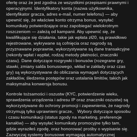
ofertę oraz że jest zgodna ze wszystkimi przepisami prawnymi i
operacyjnymi. Identyfikatory konta (nazwa użytkownika,
identyfikator gracza, adres e-mail, numer telefonu) — aby
upewnić się, że właściwe konto otrzyma bonus, wysyłać
komunikaty potwierdzające oraz zapobiegać wielokrotnym
roszczeniom — zależą od kampanii. Aby upewnić się, że
kwalifikujące się działania, takie jak wpłata zł20, są prawidłowo
rejestrowane, wykrywane są cofnięcia oraz nagrody są
przyznawane poprawnie, wykorzystywane są dane transakcyjne
(rekordy wpłat i wypłat, rodzaj metody płatności, znaczniki
czasu). Dane dotyczące rozgrywki i bonusów (rozegrane gry,
stawki, zmiany salda bonusowego, wkład w zakłady oraz czas
gry) są wykorzystywane do obliczania wymagań dotyczących
zakładów, śledzenia postępów oraz ustalania limitów, takich jak
maksymalna konwersja bonusu.
Kontrole tożsamości i oszustw (KYC, potwierdzenie wieku,
sprawdzenia urządzenia i adresu IP oraz znaczniki oszustw) są
wykorzystywane do ochrony promocji i zapewnienia, że nagrody
otrzymują tylko uprawnieni gracze。 Wybory dotyczące sposobu
i czasu komunikacji (status zgody na marketing, preferencje
kanałów) — aby wysyłać komunikaty promocyjne tylko tam,
gdzie wyraziłeś zgodę, oraz honorować prośby o wypisanie się.
Zazwyczaj systemy bonusowe wymagają automatycznej