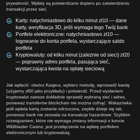
prywatność. Wpłaty są potwierdzane dopiero po zatwierdzeniu
transakcji przez sieć.
Karty: natychmiastowo do kilku minut zł10 — dane
karty, weryfikacja 3D, jeśli wymaga tego Twój bank
Portfele elektroniczne: natychmiastowo zł10 —
logowanie do konta portfela, wystarczające saldo
portfela
Kryptowaluty: od kilku minut (zależnie od sieci) zł20
— poprawny adres portfela, pasująca sieć,
wystarczająca kwota na opłatę sieciową
Jak wpłacić: otwórz Kasjera, wybierz metodę, wprowadź kwotę
(użyjemy zł50 jako przykładu) i potwierdź. Przed wysłaniem
kryptowalut zawsze dokładnie sprawdź wybraną sieć i adres,
ponieważ transferów blockchain nie można cofnąć. Wskazówka:
jeśli wpłata kartą zostanie odrzucona, zwykle dzieje się tak,
ponieważ bank nie zezwala na transakcje hazardowe. Szybkim
rozwiązaniem, które nie wymaga zmiany informacji o koncie
Wildblaster Casino, jest przełączenie na wpłatę portfelem
elektronicznym lub kryptowalutą.