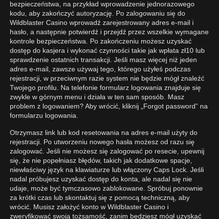
bezpieczeństwa, na przykład wprowadzenie jednorazowego
kodu, aby zakończyć autoryzację. Po zalogowaniu się do
Wildblaster Casino wprowadź zarejestrowany adres e-mail i
hasło, a następnie potwierdź i przejdź przez wszelkie wymagane
kontrole bezpieczeństwa. Po zakończeniu możesz uzyskać
dostęp do kasjera i wykonać czynności takie jak wpłata zł10 lub
sprawdzenie ostatnich transakcji. Jeśli masz więcej niż jeden
adres e-mail, zawsze używaj tego, którego użyłeś podczas
rejestracji, w przeciwnym razie system nie będzie mógł znaleźć
Twojego profilu. Na telefonie formularz logowania znajduje się
zwykle w górnym menu i działa w ten sam sposób. Masz
problem z logowaniem? Aby wrócić, kliknij „Forgot password” na
formularzu logowania.
Otrzymasz link lub kod resetowania na adres e-mail użyty do
rejestracji. Po utworzeniu nowego hasła możesz od razu się
zalogować. Jeśli nie możesz się zalogować po resecie, upewnij
się, że nie popełniasz błędów, takich jak dodatkowe spacje,
niewłaściwy język na klawiaturze lub włączony Caps Lock. Jeśli
nadal próbujesz uzyskać dostęp do konta, ale nadal się nie
udaje, może być tymczasowo zablokowane. Spróbuj ponownie
za krótki czas lub skontaktuj się z pomocą techniczną, aby
wrócić. Musisz założyć konto w Wildblaster Casino i
zweryfikować swoją tożsamość, zanim będziesz mógł uzyskać