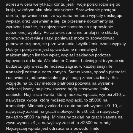
adresu w celu weryfikacji konta, jeśli Twoje polski różni się od
kraju, w którym aktualnie mieszkasz. Sprawdzanie postępu
obrotu, upewnienie się, że wybrana metoda wypłaty obsługuje
wypłaty, oraz upewnienie się, że przesłane dokumenty są
wyraźne i ważne, to najczęstsze sposoby na naprawienie
opóźnionej wypłaty. Po zatwierdzeniu nie anuluj i nie składaj
ponownie zbyt wiele razy, ponieważ może to spowodować
ponowne rozpoczęcie przetwarzania i wydłużenie czasu wypłaty.
Dobrym pomysłem jest sprawdzenie minimalnych i
maksymalnych limitów wpłat, wypłat i zakładów podczas
logowania do konta Wildblaster Casino. Łatwiej jest trzymać się
budżetu, gdy wiesz, ile możesz zagrać w każdej sesji i ile
transakcji zostanie odrzuconych. Status konta, sposób płatności
i ustawienia „odpowiedzialnej gry” mogą zmieniać limity. Bez
względu na to, czy metoda płatności pozwala na wysłanie
większej kwoty, najpierw zawsze będą stosowane limity
osobiste. Najniższa kwota, którą możesz wpłacić, wynosi zł10, a
najwyższa kwota, którą możesz wypłacić, to zł5000 na
transakcję. Minimalny zakład na automatach wynosi zł0. 10, a
najwyższy zakład na grach stołowych to zł0. 50, a najwyższy
zakład to zł500 na rękę. Minimalny zakład na grach kasyna na
żywo wynosi zł1, a najwyższy zakład to zł2500 na rundę.
Najczęściej wpłata jest odrzucana z powodu limitu