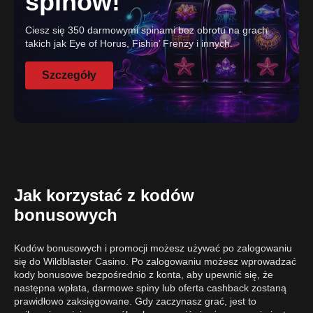
spinów!
Ciesz się 350 darmowymi spinami bez obrotu na grach
takich jak Eye of Horus, Fishin’ Frenzy i innych.
Szczegóły
Jak korzystać z kodów
bonusowych
Kodów bonusowych i promocji możesz używać po zalogowaniu
się do Wildblaster Casino. Po zalogowaniu możesz wprowadzać
kody bonusowe bezpośrednio z konta, aby upewnić się, że
następna wpłata, darmowe spiny lub oferta cashback zostaną
prawidłowo zaksięgowane. Gdy zaczynasz grać, jest to