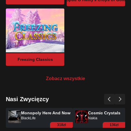
Freezing Classics
Zobacz wszystkie
Nasi Zwycięzcy
Monopoly Here And Now
Cosmic Crystals
BlackLife
Nakia
318zł
136zł