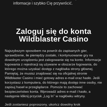
informacje i szybko Cię przywrócić.
Zaloguj się do konta
Wildblaster Casino
Najszybszym sposobem na powrót do zapisanych gier,
sprawdzenie, ile pieniędzy zostało, i kontynuowanie gry na
dowolnym urządzeniu jest zalogowanie się na konto. Informacje
logowania z rejestracji są używane w obszarze logowania, do
którego można uzyskać dostęp z nagłówka strony głównej.
Pamiętaj, że musisz znajdować się na oficjalnej stronie
Wildblaster Casino i mieć gotowy adres e-mail oraz hasło. Jeśli
korzystasz z komputera, do którego mają dostęp inne osoby, nie
zapisuj haseł w przeglądarce. Pomoże to zachować
bezpieczeństwo konta. Wprowadź adres e-mail i hasło, a
następnie kliknij przycisk „Log In” w nagłówku witryny.
Jeśli zostaniesz poproszony, ukończ dowolny krok