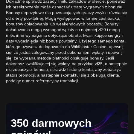
Dokładnie sprawdź zasady limitu zakładów w ofercie, ponieważ
ich przekroczenie może oznaczać utratę wygranych z bonusu.
Bonusy depozytowe dla powracających graczy zwykle różnią się
od oferty powitalnej. Mogą występować w formie cashbacku,
bonusów doładowania lub weekendowych boostów. Bonusy
doładowania mogą wymagać wpłaty co najmniej zł20 i mogą
mieć inne wymagania dotyczące obrotu, kwalifikujące się gry i
daty wygaśnięcia niż bonus powitalny. Użyj tego samego konta,
którego używasz do logowania do Wildblaster Casino, upewnij
się, że jesteś zalogowany przed dokonaniem wpłaty, i upewnij
się, że wybrana metoda płatności obsługuje bonusy. Jeśli
dokonasz kwalifikującej się wpłaty, na przykład zł25, a następnie
nie zobaczysz bonusu, sprawdź historię konta, aby zobaczyć
status promocji, a następnie skontaktuj się z obsługą klienta,
podając numer referencyjny transakcji.
350 darmowych