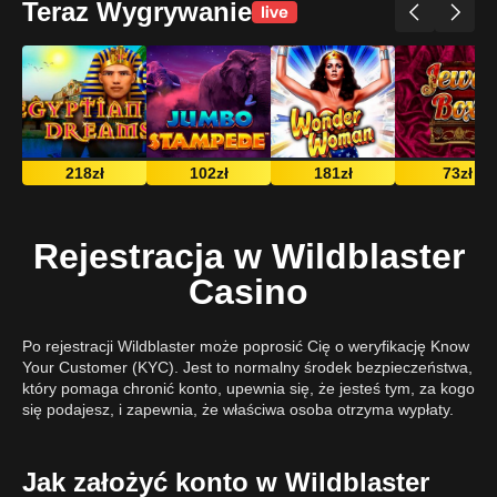
Teraz Wygrywanie
218zł
102zł
181zł
73zł
Rejestracja w Wildblaster
Casino
Po rejestracji Wildblaster może poprosić Cię o weryfikację Know
Your Customer (KYC). Jest to normalny środek bezpieczeństwa,
który pomaga chronić konto, upewnia się, że jesteś tym, za kogo
się podajesz, i zapewnia, że właściwa osoba otrzyma wypłaty.
Jak założyć konto w Wildblaster