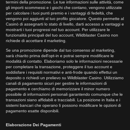
termini della promozione. Le tue informazioni sulle attività, come
gli importi scommessi e i giochi che contano, vengono utilizzate
per calcolare i tuoi punti premio e i vantaggi di fedeltà, che
vengono poi aggiunti al tuo profilo giocatore. Questo permette al
Casinò di assegnarti lo stato di livello, darti accesso a vantaggi e
mostrarti i tuoi progressi nel tuo account. Per utilizzare le
funzionalità principali del tuo account, Wildblaster Casino non
richiede di accettare il marketing.
Se una promozione dipende dal tuo consenso al marketing,
sarà chiarito prima dell'opt-in e potrai sempre modificare le
modalità di contatto. Elaboriamo solo le informazioni necessarie
per completare la transazione, proteggere il tuo account e
soddisfare i requisiti normativi e anti-frode quando effettui un
deposito o richiedi un prelievo su Wildblaster Casino. Utilizziamo
canali di pagamento sicuri per gestire le informazioni di
pagamento e cerchiamo di memorizzare il minor numero
possibile di informazioni personali garantendo comunque che le
transazioni siano affidabili e tracciabili. La posizione in Italia e i
sistemi bancari che operano lì possono modificare le opzioni di
pagamento esatte disponibili.
Elaborazione Dei Pagamenti