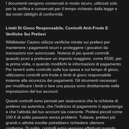
I documenti vengono conservati in modo sicuro, utilizzati solo
per la verifica e conservati per il tempo richiesto dalla legge e
dai nostri obblighi di conformità.
Limiti Di Gioco Responsabile, Controlli Anti-Frode E
Verifiche Sui Prelievi
Wildblaster Casino utilizza verifiche mirate sui prelievi per
mantenere i pagamenti sicuri e proteggere i giocatori da
transazioni non autorizzate. Noterai di più questi controlli
quando provi a prelevare un importo maggiore, come €500, per
la prima volta, o quando modifichi le informazioni di pagamento.
Per tenerti sotto controllo sulla tua spesa e sul tempo di gioco,
utilizziamo controlli anti-frode e limiti di gioco responsabile
insieme alla sicurezza dei pagamenti. Gli strumenti necessari
per modificare i limiti o fare una pausa sono direttamente nelle
impostazioni del tuo account.
Questi controlli sono pensati per assicurarsi che la richiesta di
prelievo sia autentica, che l'indirizzo di pagamento ti appartenga
e che l'attività del tuo account sia coerente. Prelievi piccoli come
100 € di solito passano senza problemi. Tuttavia, prelievi più
grandi o attività insolite potrebbero richiedere ulteriore
conferma. Di solito, controlli extra vengono effettuati quando