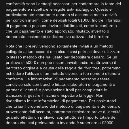
conformità sono i dettagli necessari per confermare la fonte del
pagamento e rispettare le regole anti-riciclaggio. Questo è
particolarmente importante quando si accumula molta attività
per controlli interni, come depositi totali €1000. Inoltre, i fornitori
di pagamento possono inviarci dati limitati, come la conferma
che un pagamento è stato approvato, rifiutato, invertito o
rimborsato, insieme ai codici motivo utilizzati dal fornitore.
Nota che i prelievi vengono solitamente inviati a un metodo
collegato al tuo account e in alcuni casi potresti dover utilizzare
lo stesso metodo che hai usato per depositare denaro. Se un
prelievo di 500 € non può essere inviato indietro attraverso il
percorso originale a causa delle regole del fornitore, potremmo
richiedere l'utilizzo di un metodo diverso a tuo nome e ulteriore
conferma. Le informazioni di pagamento possono essere
condivise solo con banche fidate, elaboratori di pagamenti e
partner di identità o prevenzione frodi per completare le
transazioni, gestire il rischio e rispettare la legge. Non
rivendiamo le tue informazioni di pagamento. Per assicurarci
che tu sia il proprietario del metodo di pagamento e del denaro
proveniente dall'account, potremmo richiedere prove di identità
quando effettui un prelievo, soprattutto se l'importo totale del
denaro che stai prelevando o inviando è superiore a €2000.