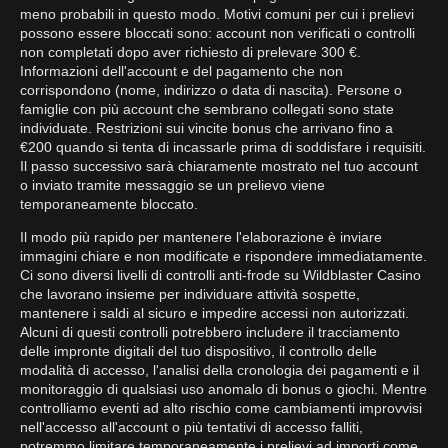
meno probabili in questo modo. Motivi comuni per cui i prelievi
possono essere bloccati sono: account non verificati o controlli
non completati dopo aver richiesto di prelevare 300 €.
Informazioni dell'account e del pagamento che non
corrispondono (nome, indirizzo o data di nascita). Persone o
famiglie con più account che sembrano collegati sono state
individuate. Restrizioni sui vincite bonus che arrivano fino a
€200 quando si tenta di incassarle prima di soddisfare i requisiti.
Il passo successivo sarà chiaramente mostrato nel tuo account
o inviato tramite messaggio se un prelievo viene
temporaneamente bloccato.
Il modo più rapido per mantenere l'elaborazione è inviare
immagini chiare e non modificate e rispondere immediatamente.
Ci sono diversi livelli di controlli anti-frode su Wildblaster Casino
che lavorano insieme per individuare attività sospette,
mantenere i saldi al sicuro e impedire accessi non autorizzati.
Alcuni di questi controlli potrebbero includere il tracciamento
delle impronte digitali del tuo dispositivo, il controllo delle
modalità di accesso, l'analisi della cronologia dei pagamenti e il
monitoraggio di qualsiasi uso anomalo di bonus o giochi. Mentre
controlliamo eventi ad alto rischio come cambiamenti improvvisi
nell'accesso all'account o più tentativi di accesso falliti,
potremmo limitare temporaneamente i prelievi ad importi come