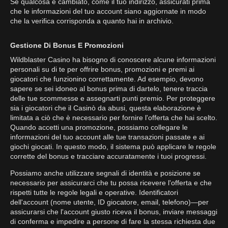
Se qualcosa è cambiato, come il tuo indirizzo, assicurati prima
che le informazioni del tuo account siano aggiornate in modo
che la verifica corrisponda a quanto hai in archivio.
Gestione Di Bonus E Promozioni
Wildblaster Casino ha bisogno di conoscere alcune informazioni
personali su di te per offrire bonus, promozioni e premi ai
giocatori che funzionino correttamente. Ad esempio, devono
sapere se sei idoneo al bonus prima di dartelo, tenere traccia
delle tue scommesse e assegnarti punti premio. Per proteggere
sia i giocatori che il Casinò da abusi, questa elaborazione è
limitata a ciò che è necessario per fornire l'offerta che hai scelto.
Quando accetti una promozione, possiamo collegare le
informazioni del tuo account alle tue transazioni passate e ai
giochi giocati. In questo modo, il sistema può applicare le regole
corrette del bonus e tracciare accuratamente i tuoi progressi.
Possiamo anche utilizzare segnali di identità e posizione se
necessario per assicurarci che tu possa ricevere l'offerta e che
rispetti tutte le regole legali e operative. Identificatori
dell'account (nome utente, ID giocatore, email, telefono)—per
assicurarsi che l'account giusto riceva il bonus, inviare messaggi
di conferma e impedire a persone di fare la stessa richiesta due