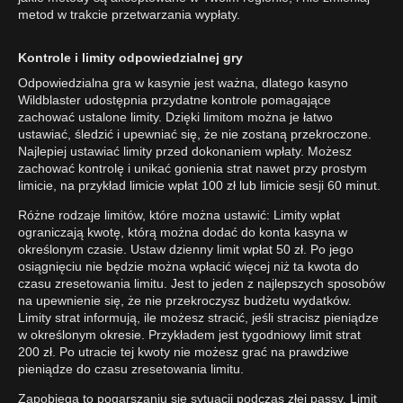
metod w trakcie przetwarzania wypłaty.
Kontrole i limity odpowiedzialnej gry
Odpowiedzialna gra w kasynie jest ważna, dlatego kasyno
Wildblaster udostępnia przydatne kontrole pomagające
zachować ustalone limity. Dzięki limitom można je łatwo
ustawiać, śledzić i upewniać się, że nie zostaną przekroczone.
Najlepiej ustawiać limity przed dokonaniem wpłaty. Możesz
zachować kontrolę i unikać gonienia strat nawet przy prostym
limicie, na przykład limicie wpłat 100 zł lub limicie sesji 60 minut.
Różne rodzaje limitów, które można ustawić: Limity wpłat
ograniczają kwotę, którą można dodać do konta kasyna w
określonym czasie. Ustaw dzienny limit wpłat 50 zł. Po jego
osiągnięciu nie będzie można wpłacić więcej niż ta kwota do
czasu zresetowania limitu. Jest to jeden z najlepszych sposobów
na upewnienie się, że nie przekroczysz budżetu wydatków.
Limity strat informują, ile możesz stracić, jeśli stracisz pieniądze
w określonym okresie. Przykładem jest tygodniowy limit strat
200 zł. Po utracie tej kwoty nie możesz grać na prawdziwe
pieniądze do czasu zresetowania limitu.
Zapobiega to pogarszaniu się sytuacji podczas złej passy. Limit