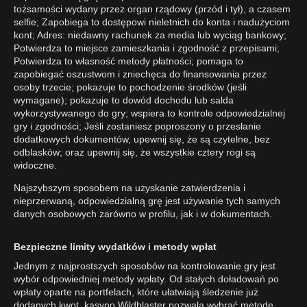
tożsamości wydany przez organ rządowy (przód i tył), a czasem
selfie; Zapobiega to dostępowi nieletnich do konta i nadużyciom
kont; Adres: niedawny rachunek za media lub wyciąg bankowy;
Potwierdza to miejsce zamieszkania i zgodność z przepisami;
Potwierdza to własność metody płatności; pomaga to
zapobiegać oszustwom i zniechęca do finansowania przez
osoby trzecie; pokazuje to pochodzenie środków (jeśli
wymagane); pokazuje to dowód dochodu lub salda
wykorzystywanego do gry; wspiera to kontrole odpowiedzialnej
gry i zgodności; Jeśli zostaniesz poproszony o przesłanie
dodatkowych dokumentów, upewnij się, że są czytelne, bez
odblasków; oraz upewnij się, że wszystkie cztery rogi są
widoczne.
Najszybszym sposobem na uzyskanie zatwierdzenia i
nieprzerwaną, odpowiedzialną grę jest używanie tych samych
danych osobowych zarówno w profilu, jak i w dokumentach.
Bezpieczne limity wydatków i metody wpłat
Jednym z najprostszych sposobów na kontrolowanie gry jest
wybór odpowiedniej metody wpłaty. Od stałych doładowań po
wpłaty oparte na portfelach, które ułatwiają śledzenie już
dodanych kwot, kasyno Wildblaster pozwala wybrać metodę