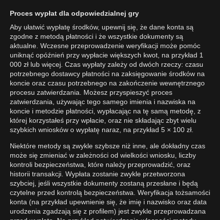
Proces wypłat dla odpowiedzialnej gry
Aby ułatwić wypłatę środków, upewnij się, że dane konta są
zgodne z metodą płatności i że wszystkie dokumenty są
aktualne. Wczesne przeprowadzenie weryfikacji może pomóc
uniknąć opóźnień przy wypłacie większych kwot, na przykład 1
000 zł lub więcej. Czas wypłaty zależy od dwóch rzeczy: czasu
potrzebnego dostawcy płatności na zaksięgowanie środków na
koncie oraz czasu potrzebnego na zakończenie wewnętrznego
procesu zatwierdzania. Możesz przyspieszyć proces
zatwierdzania, używając tego samego imienia i nazwiska na
koncie i metodzie płatności, wypłacając na tę samą metodę, z
której korzystałeś przy wpłacie, oraz nie składając zbyt wielu
szybkich wniosków o wypłatę naraz, na przykład 5 × 100 zł.
Niektóre metody są zwykle szybsze niż inne, ale dokładny czas
może się zmieniać w zależności od wielkości wniosku, liczby
kontroli bezpieczeństwa, które należy przeprowadzić, oraz
historii transakcji. Wypłata zostanie zwykle przetworzona
szybciej, jeśli wszystkie dokumenty zostaną przesłane i będą
czytelne przed kontrolą bezpieczeństwa. Weryfikacja tożsamości
konta (na przykład upewnienie się, że imię i nazwisko oraz data
urodzenia zgadzają się z profilem) jest zwykle przeprowadzana