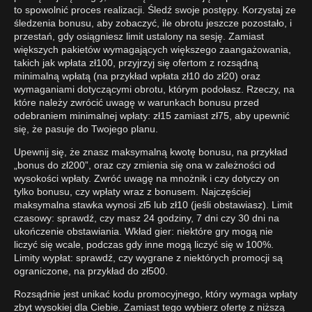
to spowolnić proces realizacji. Śledź swoje postępy. Korzystaj ze
śledzenia bonusu, aby zobaczyć, ile obrotu jeszcze pozostało, i
przestań, gdy osiągniesz limit ustalony na sesję. Zamiast
większych pakietów wymagających większego zaangażowania,
takich jak wpłata zł100, przyjrzyj się ofertom z rozsądną
minimalną wpłatą (na przykład wpłata zł10 do zł20) oraz
wymaganiami dotyczącymi obrotu, którym podołasz. Rzeczy, na
które należy zwrócić uwagę w warunkach bonusu przed
odebraniem minimalnej wpłaty: zł15 zamiast zł75, aby upewnić
się, że pasuje do Twojego planu.
Upewnij się, że znasz maksymalną kwotę bonusu, na przykład
„bonus do zł200”, oraz czy zmienia się ona w zależności od
wysokości wpłaty. Zwróć uwagę na mnożnik i czy dotyczy on
tylko bonusu, czy wpłaty wraz z bonusem. Najczęściej
maksymalna stawka wynosi zł5 lub zł10 (jeśli obstawiasz). Limit
czasowy: sprawdź, czy masz 24 godziny, 7 dni czy 30 dni na
ukończenie obstawiania. Wkład gier: niektóre gry mogą nie
liczyć się wcale, podczas gdy inne mogą liczyć się w 100%.
Limity wypłat: sprawdź, czy wygrane z niektórych promocji są
ograniczone, na przykład do zł500.
Rozsądnie jest unikać kodu promocyjnego, który wymaga wpłaty
zbyt wysokiej dla Ciebie. Zamiast tego wybierz ofertę z niższą