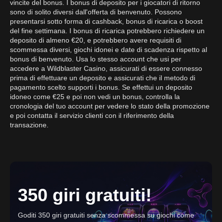
vincite del bonus. I bonus di deposito per i giocatori di ritorno
sono di solito diversi dall'offerta di benvenuto. Possono
presentarsi sotto forma di cashback, bonus di ricarica o boost
del fine settimana. I bonus di ricarica potrebbero richiedere un
deposito di almeno €20, e potrebbero avere requisiti di
scommessa diversi, giochi idonei e date di scadenza rispetto al
bonus di benvenuto. Usa lo stesso account che usi per
accedere a Wildblaster Casino, assicurati di essere connesso
prima di effettuare un deposito e assicurati che il metodo di
pagamento scelto supporti i bonus. Se effettui un deposito
idoneo come €25 e poi non vedi un bonus, controlla la
cronologia del tuo account per vedere lo stato della promozione
e poi contatta il servizio clienti con il riferimento della
transazione.
350 giri gratuiti!
Goditi 350 giri gratuiti senza scommessa su giochi come