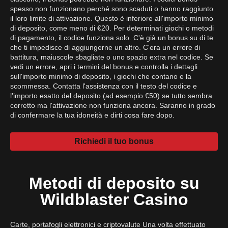
spesso non funzionano perché sono scaduti o hanno raggiunto
il loro limite di attivazione. Questo è inferiore all'importo minimo
di deposito, come meno di €20. Per determinati giochi o metodi
di pagamento, il codice funziona solo. C'è già un bonus su di te
che ti impedisce di aggiungerne un altro. C'era un errore di
battitura, maiuscole sbagliate o uno spazio extra nel codice. Se
vedi un errore, apri i termini del bonus e controlla i dettagli
sull'importo minimo di deposito, i giochi che contano e la
scommessa. Contatta l'assistenza con il testo del codice e
l'importo esatto del deposito (ad esempio €50) se tutto sembra
corretto ma l'attivazione non funziona ancora. Saranno in grado
di confermare la tua idoneità e dirti cosa fare dopo.
Richiedi il tuo bonus
Metodi di deposito su
Wildblaster Casino
Carte, portafogli elettronici e criptovalute Una volta effettuato