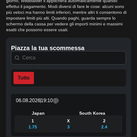
giorno, Wildblaster li applicherà automaticamente quando
effettui il pagamento. Modi diversi di fare le cose: alcuni sono
più veloci ma hanno limiti inferiori, mentre altri ti consentono di
impostare limiti più alti. Quando paghi, guarda sempre lo
schermo della cassa per vedere gli importi minimi e massimi
esatti che possono essere usati.
Piazza la tua scommessa
Tutto
06.08.2026
19:10
Japan
South Korea
1
X
2
1.75
3
2.4