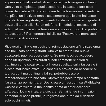
supera eventuali controlli di sicurezza che ti vengono richiesti.
Una volta completato, puoi accedere alla cassa e fare cose
come depositare €10 o controllare le tue transazioni recenti. Se
hai più di un indirizzo email, usa sempre quello che hai usato
quando ti sei registrato, altrimenti il sistema non sarà in grado di
trovare il tuo profilo. Su un telefono, il modulo di accesso è di
solito nel menu in alto e funziona allo stesso modo. Hai problemi
ad accedere? Per rientrare, fai clic su "Password dimenticata"
sul modulo di accesso.
Riceverai un link o un codice di reimpostazione all'indirizzo email
che hai usato per registrarti. Una volta creata una nuova
password, puoi accedere subito. Se non riesci ad accedere
dopo un ripristino, assicurati di non commettere errori di
battitura come spazi extra, la lingua sbagliata sulla tastiera o il
blocco maiuscole attivo. Se continui a provare ad accedere al
tuo account ma continui a fallire, potrebbe essere
temporaneamente bloccato. Riprova tra poco tempo o contatta
l'assistenza per rientrare. Devi creare un account su Wildblaster
Casino e verificare la tua identità prima di poter accedere
all'area di login e iniziare a giocare. Se hai le tue informazioni
personali di base pronte, la registrazione è rapida e richiede
solo pochi minuti.