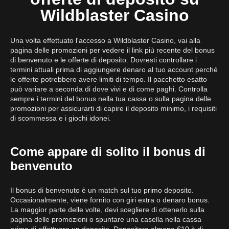
Wildblaster Casino
Una volta effettuato l'accesso a Wildblaster Casino, vai alla
pagina delle promozioni per vedere il link più recente del bonus
di benvenuto e le offerte di deposito. Dovresti controllare i
termini attuali prima di aggiungere denaro al tuo account perché
le offerte potrebbero avere limiti di tempo. Il pacchetto esatto
può variare a seconda di dove vivi e di come paghi. Controlla
sempre i termini del bonus nella tua cassa o sulla pagina delle
promozioni per assicurarti di capire il deposito minimo, i requisiti
di scommessa e i giochi idonei.
Come appare di solito il bonus di
benvenuto
Il bonus di benvenuto è un match sul tuo primo deposito.
Occasionalmente, viene fornito con giri extra o denaro bonus.
La maggior parte delle volte, devi scegliere di ottenerlo sulla
pagina delle promozioni o spuntare una casella nella cassa