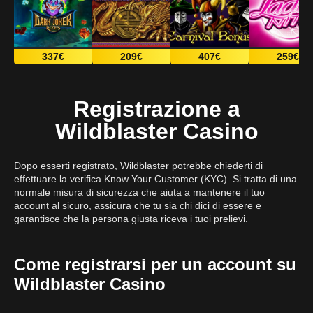
337€
209€
407€
259€
Registrazione a
Wildblaster Casino
Dopo esserti registrato, Wildblaster potrebbe chiederti di
effettuare la verifica Know Your Customer (KYC). Si tratta di una
normale misura di sicurezza che aiuta a mantenere il tuo
account al sicuro, assicura che tu sia chi dici di essere e
garantisce che la persona giusta riceva i tuoi prelievi.
Come registrarsi per un account su
Wildblaster Casino