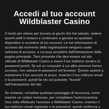
Accedi al tuo account
Wildblaster Casino
Il modo più veloce per tornare ai giochi che hai salvato, vedere
quanti soldi ti restano e continuare a giocare su qualsiasi
dispositivo è accedere al tuo account. Le tue informazioni di
accesso dal momento della registrazione vengono usate
nell'area di accesso, a cui puoi accedere dall'intestazione della
pagina principale. Tieni presente che devi essere sul sito
ufficiale di Wildblaster Casino e avere il tuo indirizzo email e la
password pronti. Se usi un computer a cui altre persone hanno
accesso, non salvare le password nel browser. Questo aiuterà a
mantenere il tuo account al sicuro. Inserisci il tuo indirizzo email
e la password, quindi fai clic sul pulsante "Accedi"
nell'intestazione del sito.
Se richiesto, completa qualsiasi passaggio di sicurezza, come
inserire un codice monouso, per completare l'autorizzazione.
Una volta effettuato l'accesso a Wildblaster Casino, inserisci il
tuo indirizzo email registrato e la password, quindi conferma e