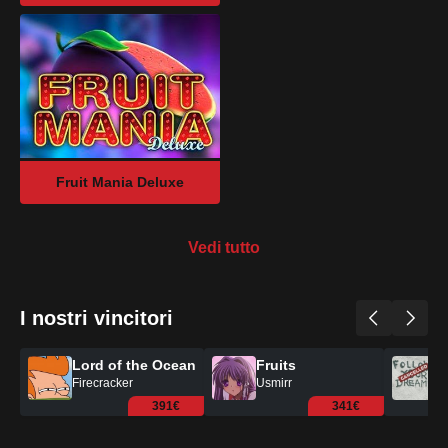
Fruit Mania Deluxe
Vedi tutto
I nostri vincitori
Lord of the Ocean
Fruits
T
Firecracker
Usmirr
F
391€
341€