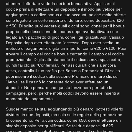
ottenere l'offerta e vederla nei tuoi bonus attivi. Applicare il
codice prima di effettuare un deposito è il modo più veloce per
aggiungere un codice bonus al tuo account, poiché molte offerte
sono legate a un certo importo di denaro, come depositare €20
o €50. Di solito puoi vedere quali giochi sono idonei per il bonus
proprio nella descrizione del bonus dopo averlo attivato se è
legato a un pacchetto di giochi, come i giri gratuiti. Apri Cassa o
Deposito dopo aver effettuato l'accesso. Dopo aver scelto un
metodo di pagamento, digita un importo, come €20 o €100. Puoi
trovare il campo del codice bonus cercando il campo del codice
promozionale. Digita attentamente il codice senza spazi extra,
quindi fai clic su "Conferma". Per assicurarti che sia ancora
attivo, controlla il tuo profilo per Bonus o Promozioni. Di solito
puoi inserire il codice dalla sezione Promozioni e fare clic su
"Attiva" se il casinò lo consente dopo aver effettuato un
deposito. Non pensare che questo funzionerà per tutte le
campagne, però, perché molti codici devono essere inseriti al
momento del pagamento.
Suggerimento: se stai aggiungendo più denaro, potresti volerlo
dividere in due depositi, ma solo se le regole della promozione
lo consentono. Per alcuni codici, come €50, devi effettuare un
singolo deposito per qualificarti. Se fai due depositi di €25
ciascuno, il bonus potrebbe non funzionare. I codici bonus