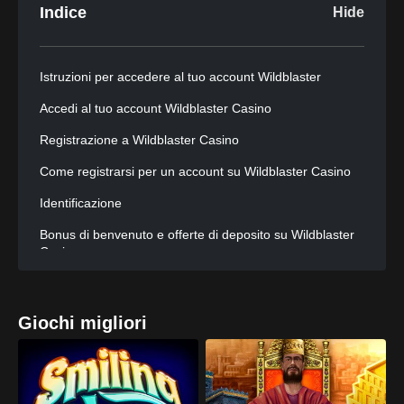
Indice
Hide
Istruzioni per accedere al tuo account Wildblaster
Accedi al tuo account Wildblaster Casino
Registrazione a Wildblaster Casino
Come registrarsi per un account su Wildblaster Casino
Identificazione
Bonus di benvenuto e offerte di deposito su Wildblaster
Casino
Come appare di solito il bonus di benvenuto
Come usare i codici bonus
Giochi migliori
Metodi di deposito su Wildblaster Casino
Prelievi su Wildblaster Casino: quanto tempo ci vuole
per ritirare i tuoi soldi?