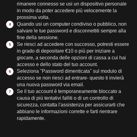
rimanere connesso se usi un dispositivo personale
in modo da poter accedere più velocemente la
prossima volta.
Quando usi un computer condiviso o pubblico, non
salvare le tue password e disconnettiti sempre alla
fine della sessione.
Se riesci ad accedere con successo, potresti essere
in grado di depositare €10 o più per iniziare a
giocare, a seconda delle opzioni di cassa a cui hai
accesso e dello stato del tuo account.
Seleziona "Password dimenticata" sul modulo di
accesso se non riesci ad entrare- questo ti invierà
una nuova password via email.
Se il tuo account è temporaneamente bloccato a
causa di più tentativi falliti o di un controllo di
sicurezza, contatta l'assistenza per assicurarti che
abbiano le informazioni corrette e farti rientrare
rapidamente.