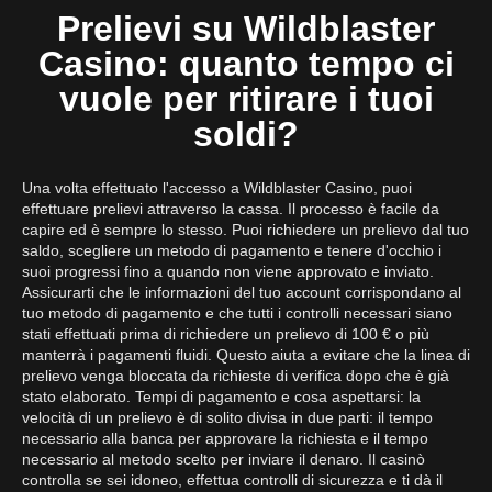
Prelievi su Wildblaster
Casino: quanto tempo ci
vuole per ritirare i tuoi
soldi?
Una volta effettuato l'accesso a Wildblaster Casino, puoi
effettuare prelievi attraverso la cassa. Il processo è facile da
capire ed è sempre lo stesso. Puoi richiedere un prelievo dal tuo
saldo, scegliere un metodo di pagamento e tenere d'occhio i
suoi progressi fino a quando non viene approvato e inviato.
Assicurarti che le informazioni del tuo account corrispondano al
tuo metodo di pagamento e che tutti i controlli necessari siano
stati effettuati prima di richiedere un prelievo di 100 € o più
manterrà i pagamenti fluidi. Questo aiuta a evitare che la linea di
prelievo venga bloccata da richieste di verifica dopo che è già
stato elaborato. Tempi di pagamento e cosa aspettarsi: la
velocità di un prelievo è di solito divisa in due parti: il tempo
necessario alla banca per approvare la richiesta e il tempo
necessario al metodo scelto per inviare il denaro. Il casinò
controlla se sei idoneo, effettua controlli di sicurezza e ti dà il