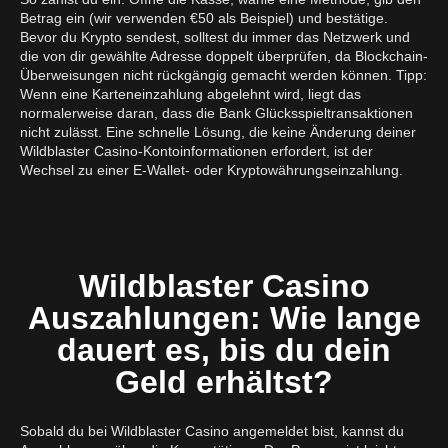
Betrag ein (wir verwenden €50 als Beispiel) und bestätige.
Bevor du Krypto sendest, solltest du immer das Netzwerk und
die von dir gewählte Adresse doppelt überprüfen, da Blockchain-
Überweisungen nicht rückgängig gemacht werden können. Tipp:
Wenn eine Karteneinzahlung abgelehnt wird, liegt das
normalerweise daran, dass die Bank Glücksspieltransaktionen
nicht zulässt. Eine schnelle Lösung, die keine Änderung deiner
Wildblaster Casino-Kontoinformationen erfordert, ist der
Wechsel zu einer E-Wallet- oder Kryptowährungseinzahlung.
Wildblaster Casino
Auszahlungen: Wie lange
dauert es, bis du dein
Geld erhältst?
Sobald du bei Wildblaster Casino angemeldet bist, kannst du