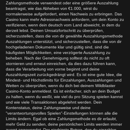
Zahlungsmethode verwendest oder eine größere Auszahlung
beantragst, wie das Abheben von €1.000, wirst du
normalerweise aufgefordert, einen Nachweis zu erbringen. Das
Casino kann mehr Adressnachweis anfordern, um dein Konto zu
verifizieren, wenn dein deutsch vom Land abweicht, in dem du
derzeit lebst. Deinen Umsatzfortschritt zu überprüfen,
sicherzustellen, dass die von dir gewählte Auszahlungsmethode
Auszahlungen unterstützt, und sicherzustellen, dass die von dir
hochgeladenen Dokumente klar und gültig sind, sind die
häufigsten Möglichkeiten, eine verzögerte Auszahlung zu
beheben. Nach der Genehmigung solltest du nicht zu oft
stornieren und erneut einreichen, da dies dazu führen kann,
dass die Verarbeitung von vorne beginnt und deine
Auszahlungszeit zurückgedrängt wird. Es ist eine gute Idee, die
Mindest- und Höchstlimits für Einzahlungen, Auszahlungen und
Wetten zu überprüfen, wenn du dich bei deinem Wildblaster
Casino-Konto anmeldest. Es ist einfacher, sich an dein Budget
zu halten, wenn du weißt, wie viel du pro Sitzung spielen kannst
und wie viele Transaktionen abgelehnt werden. Dein
Kontenstatus, deine Zahlungsweise und deine
"verantwortungsvolles Spielen"-Einstellungen können alle die
Limits ändern. Egal ob eine Zahlungsmethode es dir erlaubt,
mehr Geld zu senden, deine persönlichen Limits werden immer
zuerst angewendet. Der niedrigste Betrag, den du einzahlen