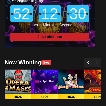
Das Angebot ist gültig:
52
12
28
Hours
Minutes
Seconds
Jetzt einlösen
Now Winning
452€
440€
453€
162€