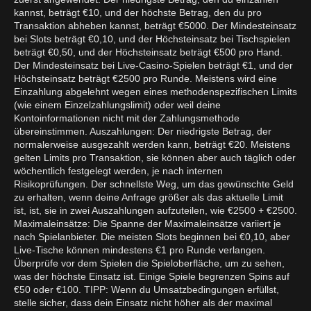
kannst, beträgt €10, und der höchste Betrag, den du pro
Transaktion abheben kannst, beträgt €5000. Der Mindesteinsatz
bei Slots beträgt €0,10, und der Höchsteinsatz bei Tischspielen
beträgt €0,50, und der Höchsteinsatz beträgt €500 pro Hand.
Der Mindesteinsatz bei Live-Casino-Spielen beträgt €1, und der
Höchsteinsatz beträgt €2500 pro Runde. Meistens wird eine
Einzahlung abgelehnt wegen eines methodenspezifischen Limits
(wie einem Einzelzahlungslimit) oder weil deine
Kontoinformationen nicht mit der Zahlungsmethode
übereinstimmen. Auszahlungen: Der niedrigste Betrag, der
normalerweise ausgezahlt werden kann, beträgt €20. Meistens
gelten Limits pro Transaktion, sie können aber auch täglich oder
wöchentlich festgelegt werden, je nach internen
Risikoprüfungen. Der schnellste Weg, um das gewünschte Geld
zu erhalten, wenn deine Anfrage größer als das aktuelle Limit
ist, ist, sie in zwei Auszahlungen aufzuteilen, wie €2500 + €2500.
Maximaleinsätze: Die Spanne der Maximaleinsätze variiert je
nach Spielanbieter. Die meisten Slots beginnen bei €0,10, aber
Live-Tische können mindestens €1 pro Runde verlangen.
Überprüfe vor dem Spielen die Spieloberfläche, um zu sehen,
was der höchste Einsatz ist. Einige Spiele begrenzen Spins auf
€50 oder €100. TIPP: Wenn du Umsatzbedingungen erfüllst,
stelle sicher, dass dein Einsatz nicht höher als der maximal