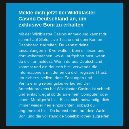
Melde dich jetzt bei Wildblaster
Casino Deutschland an, um
exklusive Boni zu erhalten
Mit der Wildblaster Casino-Anmeldung kannst du
schnell auf Slots, Live-Tische und dein Konten-
Dashboard zugreifen. Du kannst deine
Einzahlungen in € verwalten, Boni einlösen und
dort weitermachen, wo du aufgehört hast, wenn
du dich anmeldest. Wenn du aus Deutschland
kommst und ein deutsch bist, verwende die
Informationen, mit denen du dich registriert hast,
um sicherzustellen, dass Zahlungen und
Verifizierung reibungslos verlaufen. Der
Anmeldeprozess bei Wildblaster Casino ist schnell
und einfach, egal ob du an einem Computer oder
einem Mobilgerät bist. Es ist nicht notwendig, dich
immer wieder neu einzurichten, sobald du
angemeldet bist. Du kannst dann auf dein Wallet,
Boni und die vollständige Spielbibliothek zugreifen.