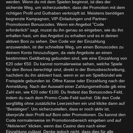
werden. Wenn du mit dem Spielen beginnst, ist dies der
sicherste Weg, um sicherzustellen, dass die Promotion mit dem
richtigen Profil und Guthaben verknüpft ist. Meistens benötigen
begrenzte Kampagnen, VIP-Einladungen und Partner-
Promotionen Bonuscodes. Wenn ein Angebot "Code
erforderlich" sagt, musst du ihn genau so eingeben, wie du ihn
erhalten hast, um das Angebot zu erhalten und es in deinen
aktiven Boni zu sehen. Den Code vor der Einzahlung
anzuwenden, ist der schnellste Weg, um einen Bonuscodes zu
deinem Konto hinzuzufügen, da viele Angebote an einen
bestimmten Geldbetrag gebunden sind, wie eine Einzahlung von
€20 oder €50. Du kannst normalerweise sehen, welche Spiele
für den Bonus berechtigt sind, direkt in der Bonusbeschreibung,
nachdem du ihn aktiviert hast, wenn er an ein Spielbündel wie
Freispiele gebunden ist. Öffne Kasse oder Einzahlung nach der
Anmeldung. Nach der Auswahl einer Zahlungsmethode gib eine
Zahl ein, wie €20 oder €100. Du findest das Bonuscodes-Feld,
indem du nach dem Promo-Code-Feld suchst. Gib den Code
sorgfältig ohne zusätzliche Leerzeichen ein und klicke dann auf
"Bestätigen". Um sicherzustellen, dass er noch aktiv ist,
überprüfe dein Profil auf Boni oder Promotionen. Du kannst den
Code normalerweise im Promotionsbereich eingeben und auf
"Aktivieren" klicken, wenn das Casino dies nach einer
Einzahlung zulässt. Denke jedoch nicht, dass dies für alle