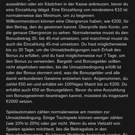
auswählen oder ein Kästchen in der Kasse ankreuzen, bevor du
eine Einzahlung tätigst. Eine Einzahlung von mindestens €10 ist
normalerweise das Minimum, um zu beginnen.
Willkommensboni können eine Obergrenze haben, wie €200, für
den Betrag, den du gewinnen kannst. Überprüfe dein Konto, um
die genaue Obergrenze zu sehen. Normalerweise musst du den
Bonusbetrag 35- bis 45-mal umsetzen, und manchmal musst du
auch die Einzahlung 45-mal umsetzen. Du hast möglicherweise
bis zu 30 Tage, um die Umsatzbedingungen nach Erhalt des
Bonus zu erfüllen, und du hast möglicherweise nur 7 Tage, um
den Bonus zu verwenden. Bargeld- und Bonusgelder sollten
nicht abgehoben werden, bis die Umsatzbedingung erfüllt ist
oder der Bonus storniert wird, was die Bonusgelder und alle
damit verbundenen Gewinne entziehen kann. Angenommen, du
zahlst €50 ein und erhältst ein 100%iges Match bis zu €200. Du
erhältst auch €50 an Bonusgeldern. Bevor du eine Auszahlung
von Bonusgewinnen beantragen kannst, müsstest du insgesamt
€2000 setzen.
Spielautomaten zählen normalerweise am meisten zur
Umsatzbedingung. Einige Tischspiele können weniger zählen
(wie 10% to 20%) oder gar nicht. Wenn du eine Vielzahl von
Spielen spielen möchtest, lies die Beitragsliste in den
Bonusbedingungen. Es können Wettlimits festgelegt werden. Es