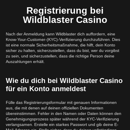
Registrierung bei
Wildblaster Casino
Nach der Anmeldung kann Wildblaster dich auffordern, eine
Know-Your-Customer-(KYC)-Verifizierung durchzuführen. Dies
ist eine normale Sicherheitsmaßnahme, die hilft, dein Konto
sicher zu halten, sicherzustellen, dass du bist, wer du vorgibst
zu sein, und sicherzustellen, dass die richtige Person deine
Auszahlungen erhält.
Wie du dich bei Wildblaster Casino
für ein Konto anmeldest
Fülle das Registrierungsformular mit genauen Informationen
aus, die mit denen auf deinen offiziellen Dokumenten
übereinstimmen. Fehler in den Namen oder Daten können den
Genehmigungsprozess später während der KYC-Verifizierung
verlangsamen. Erstelle ein starkes Passwort und gib deine E-