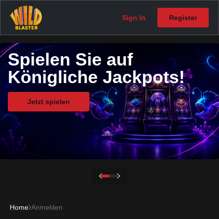
Sign In
Register
Spielen Sie auf
Königliche Jackpots!
Jetzt spielen
Home
Anmelden