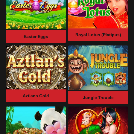
Royal Lotus (Platipus)
Easter Eggs
Chilli Heat
Jungle Trouble