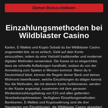
Deinen Bonus einlösen
Einzahlungsmethoden bei
Wildblaster Casino
Karten, E-Wallets und Krypto Sobald du bei Wildblaster Casino
angemeldet bist, ist es einfach, Geld auf dein Konto
einzuzahlen, indem du eine Vielzahl traditioneller und moderner
digitaler Methoden verwendest. Die Kasse ist so eingerichtet,
dass sie schnelle Aufladungen handhabt, sodass du von der
Anmeldung zum Spielen in Minuten kommst. Wenn du in
Deutschland lebst, können die Regeln deiner Bank und deines
Wohnorts beeinflussen, welche Einzahlungen du tätigen kannst.
Nur die Methoden, die mit deinem Konto funktionieren, werden
in der Kasse angezeigt, zusammen mit dem genauen
Mindesteinzahlungsbetrag von €10 und allen geltenden
Verarbeitungshinweisen. Verfügbare Einzahlungsmethoden:
Bankkarten, E-Wallets und Kryptowährung sind die drei
Hauptarten von Einzahlungen, die Wildblaster Casino akzeptiert.