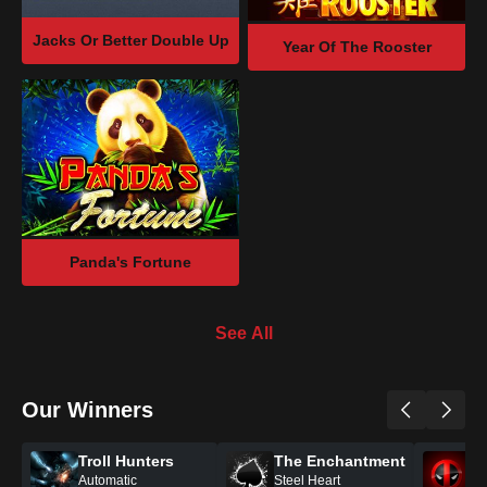
Jacks Or Better Double Up
Year Of The Rooster
Panda's Fortune
See All
Our Winners
Troll Hunters
The Enchantment
Da
Automatic
Steel Heart
Bo