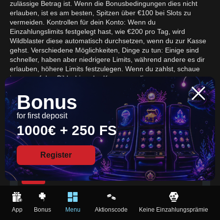
zulässige Betrag ist. Wenn die Bonusbedingungen dies nicht
erlauben, ist es am besten, Spitzen über €100 bei Slots zu
vermeiden. Kontrollen für dein Konto: Wenn du
Einzahlungslimits festgelegt hast, wie €200 pro Tag, wird
Wildblaster diese automatisch durchsetzen, wenn du zur Kasse
gehst. Verschiedene Möglichkeiten, Dinge zu tun: Einige sind
schneller, haben aber niedrigere Limits, während andere es dir
erlauben, höhere Limits festzulegen. Wenn du zahlst, schaue
immer auf den Bildschirm der Kasse, um die genauen
niedrigsten und höchsten Beträge zu sehen, die verwendet
Bonus
werden können.
for first deposit
Place Your Bet
1000€ + 250 FS
Register
All
App
Bonus
Menu
Aktionscode
Keine Einzahlungsprämie
08.08.2026
14:30