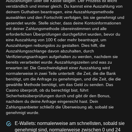
Auszahlungen über die Kasse tätigen. Der Prozess ist leicht
verständlich und immer gleich. Du kannst eine Auszahlung von
deinem Guthaben beantragen, eine Auszahlungsmethode
auswählen und den Fortschritt verfolgen, bis sie genehmigt und
gesendet wurde. Stelle sicher, dass deine Kontoinformationen
mit deiner Zahlungsmethode übereinstimmen und alle
erforderlichen Überprüfungen durchgeführt wurden, bevor du
eine Auszahlung von 100 € oder mehr beantragst, um
Auszahlungen reibungslos zu gestalten. Dies hilft, die
Auszahlungsschlange davon abzuhalten, durch
Verifizierungsanfragen aufgehalten zu werden, nachdem sie
bereits verarbeitet wurde. Auszahlungszeiten und was zu
erwarten ist: Die Geschwindigkeit einer Auszahlung wird
normalerweise in zwei Teile unterteilt: die Zeit, die die Bank
benötigt, um die Anfrage zu genehmigen, und die Zeit, die die
gewählte Methode benötigt, um das Geld zu senden. Das
Casino überprüft, ob du berechtigt bist, führt
Sicherheitsüberprüfungen durch und gibt dir den Bonus,
nachdem du deine Anfrage eingereicht hast. Dein
Zahlungsanbieter schließt die Überweisung ab, sobald sie
genehmigt wurde.
E-Wallets: normalerweise am schnellsten, sobald sie
genehmigt sind, normalerweise zwischen 0 und 24