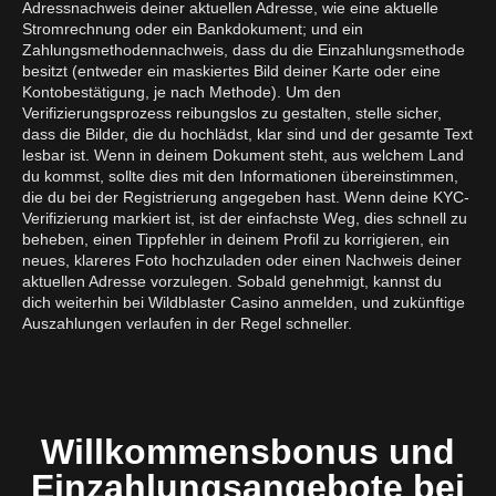
Adressnachweis deiner aktuellen Adresse, wie eine aktuelle
Stromrechnung oder ein Bankdokument; und ein
Zahlungsmethodennachweis, dass du die Einzahlungsmethode
besitzt (entweder ein maskiertes Bild deiner Karte oder eine
Kontobestätigung, je nach Methode). Um den
Verifizierungsprozess reibungslos zu gestalten, stelle sicher,
dass die Bilder, die du hochlädst, klar sind und der gesamte Text
lesbar ist. Wenn in deinem Dokument steht, aus welchem Land
du kommst, sollte dies mit den Informationen übereinstimmen,
die du bei der Registrierung angegeben hast. Wenn deine KYC-
Verifizierung markiert ist, ist der einfachste Weg, dies schnell zu
beheben, einen Tippfehler in deinem Profil zu korrigieren, ein
neues, klareres Foto hochzuladen oder einen Nachweis deiner
aktuellen Adresse vorzulegen. Sobald genehmigt, kannst du
dich weiterhin bei Wildblaster Casino anmelden, und zukünftige
Auszahlungen verlaufen in der Regel schneller.
Willkommensbonus und
Einzahlungsangebote bei