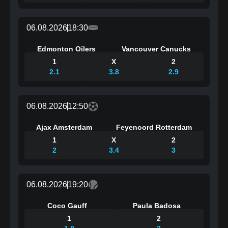
06.08.2026
18:30
Edmonton Oilers
Vancouver Canucks
1
X
2
2.1
3.8
2.9
06.08.2026
12:50
Ajax Amsterdam
Feyenoord Rotterdam
1
X
2
2
3.4
3
06.08.2026
19:20
Coco Gauff
Paula Badosa
1
2