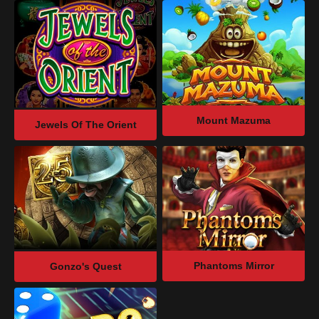
Mount Mazuma
Jewels Of The Orient
Phantoms Mirror
Gonzo's Quest