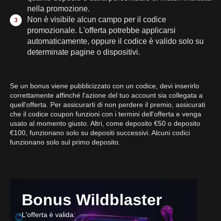
nella promozione.
Non è visibile alcun campo per il codice
promozionale. L'offerta potrebbe applicarsi
automaticamente, oppure il codice è valido solo su
determinate pagine o dispositivi.
Se un bonus viene pubblicizzato con un codice, devi inserirlo
correttamente affinché l'azione del tuo account sia collegata a
quell'offerta. Per assicurarti di non perdere il premio, assicurati
che il codice coupon funzioni con i termini dell'offerta e venga
usato al momento giusto. Altri, come deposito €50 o deposito
€100, funzionano solo su depositi successivi. Alcuni codici
funzionano solo sul primo deposito.
Bonus Wildblaster
L'offerta è valida: