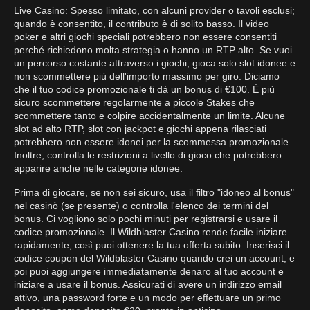
Live Casino: Spesso limitato, con alcuni provider o tavoli esclusi;
quando è consentito, il contributo è di solito basso. Il video
poker e altri giochi speciali potrebbero non essere consentiti
perché richiedono molta strategia o hanno un RTP alto. Se vuoi
un percorso costante attraverso i giochi, gioca solo slot idonee e
non scommettere più dell'importo massimo per giro. Diciamo
che il tuo codice promozionale ti dà un bonus di €100. È più
sicuro scommettere regolarmente a piccole Stakes che
scommettere tanto e colpire accidentalmente un limite. Alcune
slot ad alto RTP, slot con jackpot e giochi appena rilasciati
potrebbero non essere idonei per la scommessa promozionale.
Inoltre, controlla le restrizioni a livello di gioco che potrebbero
apparire anche nelle categorie idonee.
Prima di giocare, se non sei sicuro, usa il filtro "idoneo al bonus"
nel casinò (se presente) o controlla l'elenco dei termini del
bonus. Ci vogliono solo pochi minuti per registrarsi e usare il
codice promozionale. Il Wildblaster Casino rende facile iniziare
rapidamente, così puoi ottenere la tua offerta subito. Inserisci il
codice coupon del Wildblaster Casino quando crei un account, e
poi puoi aggiungere immediatamente denaro al tuo account e
iniziare a usare il bonus. Assicurati di avere un indirizzo email
attivo, una password forte e un modo per effettuare un primo