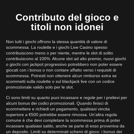
Contributo del gioco e
titoli non idonei
Non tutti i giochi offrono la stessa quantità di valore di
scommessa. La roulette e i giochi Live Casino spesso
contribuiscono meno o per niente, mentre le slot di solito
contribuiscono al 100%. Alcune slot ad alto premio, nuovi giochi
o giochi con jackpot progressivo potrebbero non poter essere
giocati con i bonus o non contare affatto verso i requisiti di
scommessa. Potresti non ottenere alcun rimborso extra se
scommetti sulla roulette o sul blackjack live con un codice
promozionale valido solo per le slot.
Ci sono limiti su quanto puoi incassare e regole per i prelievi per
alcuni bonus dei codici promozionali. Quando finisci di
scommettere e richiedi un pagamento, qualsiasi vincita
superiore a €500 potrebbe essere rimossa. Un'altra regola
comune è che devi completare la scommessa prima di poter
incassare qualsiasi saldo, anche se parte di esso proveniva da
un deposito. Limiti su determinati schemi di gioco: i bonus dei