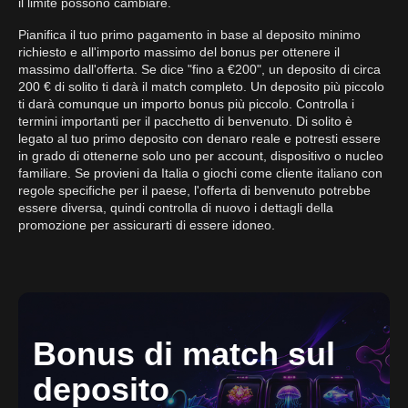
il limite possono cambiare.
Pianifica il tuo primo pagamento in base al deposito minimo
richiesto e all'importo massimo del bonus per ottenere il
massimo dall'offerta. Se dice "fino a €200", un deposito di circa
200 € di solito ti darà il match completo. Un deposito più piccolo
ti darà comunque un importo bonus più piccolo. Controlla i
termini importanti per il pacchetto di benvenuto. Di solito è
legato al tuo primo deposito con denaro reale e potresti essere
in grado di ottenerne solo uno per account, dispositivo o nucleo
familiare. Se provieni da Italia o giochi come cliente italiano con
regole specifiche per il paese, l'offerta di benvenuto potrebbe
essere diversa, quindi controlla di nuovo i dettagli della
promozione per assicurarti di essere idoneo.
Bonus di match sul
deposito