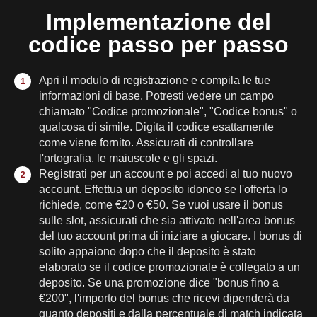
Implementazione del
codice passo per passo
Apri il modulo di registrazione e compila le tue
informazioni di base. Potresti vedere un campo
chiamato "Codice promozionale", "Codice bonus" o
qualcosa di simile. Digita il codice esattamente
come viene fornito. Assicurati di controllare
l'ortografia, le maiuscole e gli spazi.
Registrati per un account e poi accedi al tuo nuovo
account. Effettua un deposito idoneo se l'offerta lo
richiede, come €20 o €50. Se vuoi usare il bonus
sulle slot, assicurati che sia attivato nell'area bonus
del tuo account prima di iniziare a giocare. I bonus di
solito appaiono dopo che il deposito è stato
elaborato se il codice promozionale è collegato a un
deposito. Se una promozione dice "bonus fino a
€200", l'importo del bonus che ricevi dipenderà da
quanto depositi e dalla percentuale di match indicata