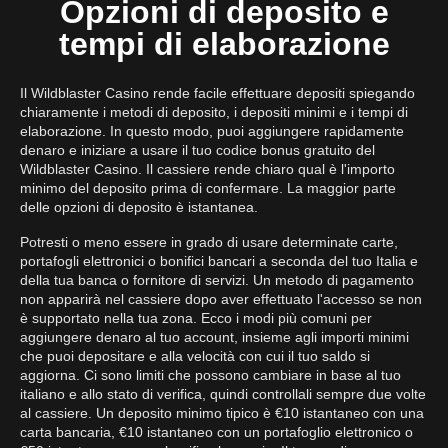
Opzioni di deposito e
tempi di elaborazione
Il Wildblaster Casino rende facile effettuare depositi spiegando
chiaramente i metodi di deposito, i depositi minimi e i tempi di
elaborazione. In questo modo, puoi aggiungere rapidamente
denaro e iniziare a usare il tuo codice bonus gratuito del
Wildblaster Casino. Il cassiere rende chiaro qual è l'importo
minimo del deposito prima di confermare. La maggior parte
delle opzioni di deposito è istantanea.
Potresti o meno essere in grado di usare determinate carte,
portafogli elettronici o bonifici bancari a seconda del tuo Italia e
della tua banca o fornitore di servizi. Un metodo di pagamento
non apparirà nel cassiere dopo aver effettuato l'accesso se non
è supportato nella tua zona. Ecco i modi più comuni per
aggiungere denaro al tuo account, insieme agli importi minimi
che puoi depositare e alla velocità con cui il tuo saldo si
aggiorna. Ci sono limiti che possono cambiare in base al tuo
italiano e allo stato di verifica, quindi controllali sempre due volte
al cassiere. Un deposito minimo tipico è €10 istantaneo con una
carta bancaria, €10 istantaneo con un portafoglio elettronico o