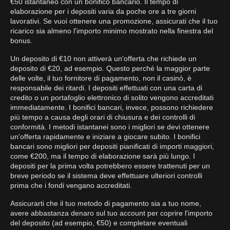
€50 istantaneo con un bonifico bancario. Il tempo di
elaborazione per i depositi varia da poche ore a tre giorni
lavorativi. Se vuoi ottenere una promozione, assicurati che il tuo
ricarico sia almeno l'importo minimo mostrato nella finestra del
bonus.
Un deposito di €10 non attiverà un'offerta che richiede un
deposito di €20, ad esempio. Questo perché la maggior parte
delle volte, il tuo fornitore di pagamento, non il casinò, è
responsabile dei ritardi. I depositi effettuati con una carta di
credito o un portafoglio elettronico di solito vengono accreditati
immediatamente. I bonifici bancari, invece, possono richiedere
più tempo a causa degli orari di chiusura e dei controlli di
conformità. I metodi istantanei sono i migliori se devi ottenere
un'offerta rapidamente e iniziare a giocare subito. I bonifici
bancari sono migliori per depositi pianificati di importi maggiori,
come €200, ma il tempo di elaborazione sarà più lungo. I
depositi per la prima volta potrebbero essere trattenuti per un
breve periodo se il sistema deve effettuare ulteriori controlli
prima che i fondi vengano accreditati.
Assicurarti che il tuo metodo di pagamento sia a tuo nome,
avere abbastanza denaro sul tuo account per coprire l'importo
del deposito (ad esempio, €50) e completare eventuali