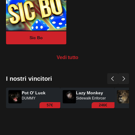
Sic Bo
Vedi tutto
I nostri vincitori
Pot O' Luck
Lazy Monkey
Ph
DUMMY
Sidewalk Enforcer
Mr
57€
246€