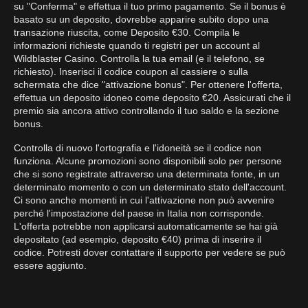
su "Conferma" e effettua il tuo primo pagamento. Se il bonus è
basato su un deposito, dovrebbe apparire subito dopo una
transazione riuscita, come Deposito €30. Compila le
informazioni richieste quando ti registri per un account al
Wildblaster Casino. Controlla la tua email (e il telefono, se
richiesto). Inserisci il codice coupon al cassiere o sulla
schermata che dice "attivazione bonus". Per ottenere l'offerta,
effettua un deposito idoneo come deposito €20. Assicurati che il
premio sia ancora attivo controllando il tuo saldo e la sezione
bonus.
Controlla di nuovo l'ortografia e l'idoneità se il codice non
funziona. Alcune promozioni sono disponibili solo per persone
che si sono registrate attraverso una determinata fonte, in un
determinato momento o con un determinato stato dell'account.
Ci sono anche momenti in cui l'attivazione non può avvenire
perché l'impostazione del paese in Italia non corrisponde.
L'offerta potrebbe non applicarsi automaticamente se hai già
depositato (ad esempio, deposito €40) prima di inserire il
codice. Potresti dover contattare il supporto per vedere se può
essere aggiunto.