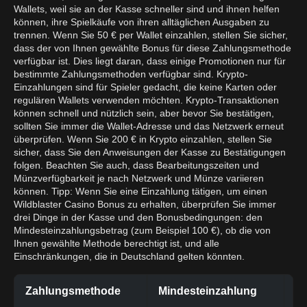
Wallets, weil sie an der Kasse schneller sind und ihnen helfen
können, ihre Spielkäufe von ihren alltäglichen Ausgaben zu
trennen. Wenn Sie 50 € per Wallet einzahlen, stellen Sie sicher,
dass der von Ihnen gewählte Bonus für diese Zahlungsmethode
verfügbar ist. Dies liegt daran, dass einige Promotionen nur für
bestimmte Zahlungsmethoden verfügbar sind. Krypto-
Einzahlungen sind für Spieler gedacht, die keine Karten oder
regulären Wallets verwenden möchten. Krypto-Transaktionen
können schnell und nützlich sein, aber bevor Sie bestätigen,
sollten Sie immer die Wallet-Adresse und das Netzwerk erneut
überprüfen. Wenn Sie 200 € in Krypto einzahlen, stellen Sie
sicher, dass Sie den Anweisungen der Kasse zu Bestätigungen
folgen. Beachten Sie auch, dass Bearbeitungszeiten und
Münzverfügbarkeit je nach Netzwerk und Münze variieren
können. Tipp: Wenn Sie eine Einzahlung tätigen, um einen
Wildblaster Casino Bonus zu erhalten, überprüfen Sie immer
drei Dinge in der Kasse und den Bonusbedingungen: den
Mindesteinzahlungsbetrag (zum Beispiel 100 €), ob die von
Ihnen gewählte Methode berechtigt ist, und alle
Einschränkungen, die in Deutschland gelten könnten.
Zahlungsmethode
Mindesteinzahlung
Be