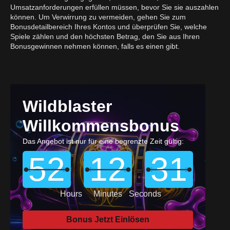
Umsatzanforderungen erfüllen müssen, bevor Sie sie auszahlen
können. Um Verwirrung zu vermeiden, gehen Sie zum
Bonusdetailbereich Ihres Kontos und überprüfen Sie, welche
Spiele zählen und den höchsten Betrag, den Sie aus Ihren
Bonusgewinnen nehmen können, falls es einen gibt.
Wildblaster
Willkommensbonus
Das Angebot ist nur für eine begrenzte Zeit gültig:
52
12
29
Hours
Minutes
Seconds
Bonus Jetzt Einlösen