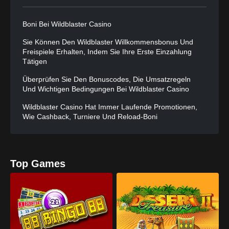
Boni Bei Wildblaster Casino
Sie Können Den Wildblaster Willkommensbonus Und
Freispiele Erhalten, Indem Sie Ihre Erste Einzahlung
Tätigen
Überprüfen Sie Den Bonuscodes, Die Umsatzregeln
Und Wichtigen Bedingungen Bei Wildblaster Casino
Wildblaster Casino Hat Immer Laufende Promotionen,
Wie Cashback, Turniere Und Reload-Boni
Reload-Boni
Cashback-Angebote
Top Games
Slot- Und Live-Turniere
Tipps, Wie Sie Promotionen Sicher Einlösen Und
Stapeln
Schnelle Kontoverifizierung Und Registrierung