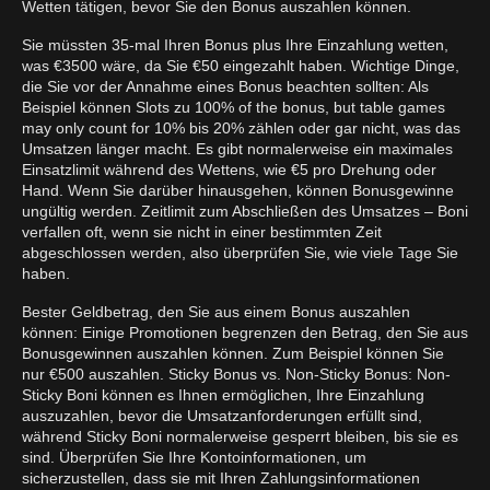
Wetten tätigen, bevor Sie den Bonus auszahlen können.
Sie müssten 35-mal Ihren Bonus plus Ihre Einzahlung wetten,
was €3500 wäre, da Sie €50 eingezahlt haben. Wichtige Dinge,
die Sie vor der Annahme eines Bonus beachten sollten: Als
Beispiel können Slots zu 100% of the bonus, but table games
may only count for 10% bis 20% zählen oder gar nicht, was das
Umsatzen länger macht. Es gibt normalerweise ein maximales
Einsatzlimit während des Wettens, wie €5 pro Drehung oder
Hand. Wenn Sie darüber hinausgehen, können Bonusgewinne
ungültig werden. Zeitlimit zum Abschließen des Umsatzes – Boni
verfallen oft, wenn sie nicht in einer bestimmten Zeit
abgeschlossen werden, also überprüfen Sie, wie viele Tage Sie
haben.
Bester Geldbetrag, den Sie aus einem Bonus auszahlen
können: Einige Promotionen begrenzen den Betrag, den Sie aus
Bonusgewinnen auszahlen können. Zum Beispiel können Sie
nur €500 auszahlen. Sticky Bonus vs. Non-Sticky Bonus: Non-
Sticky Boni können es Ihnen ermöglichen, Ihre Einzahlung
auszuzahlen, bevor die Umsatzanforderungen erfüllt sind,
während Sticky Boni normalerweise gesperrt bleiben, bis sie es
sind. Überprüfen Sie Ihre Kontoinformationen, um
sicherzustellen, dass sie mit Ihren Zahlungsinformationen