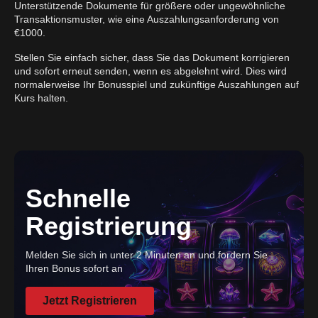
Unterstützende Dokumente für größere oder ungewöhnliche
Transaktionsmuster, wie eine Auszahlungsanforderung von
€1000.
Stellen Sie einfach sicher, dass Sie das Dokument korrigieren
und sofort erneut senden, wenn es abgelehnt wird. Dies wird
normalerweise Ihr Bonusspiel und zukünftige Auszahlungen auf
Kurs halten.
Schnelle
Registrierung
Melden Sie sich in unter 2 Minuten an und fordern Sie
Ihren Bonus sofort an
Jetzt Registrieren