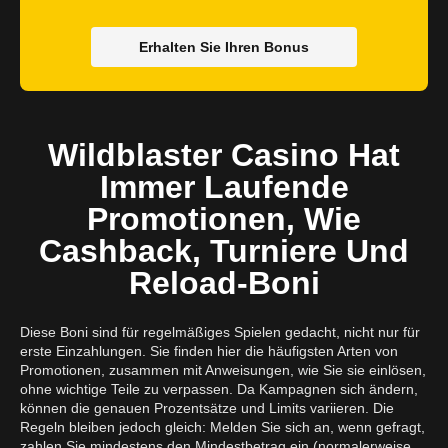
Erhalten Sie Ihren Bonus
Wildblaster Casino Hat
Immer Laufende
Promotionen, Wie
Cashback, Turniere Und
Reload-Boni
Diese Boni sind für regelmäßiges Spielen gedacht, nicht nur für
erste Einzahlungen. Sie finden hier die häufigsten Arten von
Promotionen, zusammen mit Anweisungen, wie Sie sie einlösen,
ohne wichtige Teile zu verpassen. Da Kampagnen sich ändern,
können die genauen Prozentsätze und Limits variieren. Die
Regeln bleiben jedoch gleich: Melden Sie sich an, wenn gefragt,
zahlen Sie mindestens den Mindestbetrag ein (normalerweise