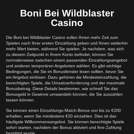
Boni Bei Wildblaster
Casino
Die Boni bei Wildblaster Casino sollen Ihnen mehr Zeit zum
Spielen nach Ihrer ersten Einzahlung geben und Ihnen weiterhin
mehr Wert bieten, während Sie spielen. Je nachdem, was sich
zu diesem Zeitpunkt in Ihrem Konto befindet, können Sie
normalerweise zwischen einem passenden Einzahlungsangebot
und anderen temporären Angeboten wählen. Es gibt wichtige
Bedingungen, die Sie im Bonusfenster lesen sollten, bevor Sie
ein Angebot einlösen. Dazu gehören die Mindesteinzahlung, die
berechtigten Spiele, die Umsatzanforderung und der maximale
Bonusbetrag. Diese Details bestimmen, wie schnell Sie das
Bonusgeld in Gewinne umwandeln können, die Sie auszahlen
lassen können.
Sie können einen Einzahlungs-Match-Bonus von bis zu €200
erhalten, wenn Sie mindestens €20 einzahlen. Dies ist das
häufigste Willkommensangebot. Sie können berechtigte Spiele
sofort starten, nachdem der Bonus aktiviert und Ihre Zahlung
bestätigt wurde.