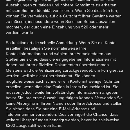
Auszahlungen zu tätigen und höhere Kontolimits zu erhalten,
müssen Sie Ihre Identität verifizieren. Wenn Sie dies früh tun,
können Sie vermeiden, auf die Gutschrift Ihrer Gewinne warten
zu müssen, insbesondere wenn Sie einen Bonus auszahlen
möchten, der durch eine Einzahlung von €20 oder mehr
verdient wurde.
So funktioniert die schnelle Anmeldung: Wenn Sie ein Konto
erstellen, bestätigen Sie normalerweise Ihre
Kontaktinformationen und wählen Ihre Anmeldedaten aus.
Stellen Sie sicher, dass die eingegebenen Informationen mit
denen auf Ihren offiziellen Dokumenten übereinstimmen.
Meistens wird die Verifizierung zurückgesendet, um korrigiert zu
werden, weil sie nicht übereinstimmt. Sie können
möglicherweise auch schneller ein Konto mit weniger Schritten
erstellen, wenn dies eine Option in Ihrem Deutschland ist. Sie
müssen jedoch weiterhin vollständige Informationen angeben,
bevor Sie Ihre erste Auszahlung tätigen können. Verwenden Sie
keine Akronyme in Ihrem Namen oder Ihrer Adresse und stellen
Sie sicher, dass Sie nur eine E-Mail-Adresse und
Telefonnummer verwenden. Dies verringert die Chance, dass
weitere Überprüfungen benötigt werden, bevor beispielsweise
€200 ausgezahlt werden kann.