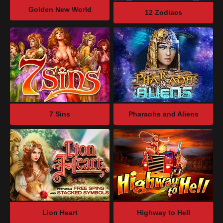
Golden New World
12 Zodiacs
7 Sins
Pharaohs and Aliens
Lion Heart
Highway to Hell