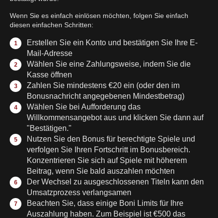
Wenn Sie es einfach einlösen möchten, folgen Sie einfach
diesen einfachen Schritten:
Erstellen Sie ein Konto und bestätigen Sie Ihre E-
Mail-Adresse
Wählen Sie eine Zahlungsweise, indem Sie die
Kasse öffnen
Zahlen Sie mindestens €20 ein (oder den im
Bonusnachricht angegebenen Mindestbetrag)
Wählen Sie bei Aufforderung das
Willkommensangebot aus und klicken Sie dann auf
"Bestätigen."
Nutzen Sie den Bonus für berechtigte Spiele und
verfolgen Sie Ihren Fortschritt im Bonusbereich.
Konzentrieren Sie sich auf Spiele mit höherem
Beitrag, wenn Sie bald auszahlen möchten
Der Wechsel zu ausgeschlossenen Titeln kann den
Umsatzprozess verlangsamen
Beachten Sie, dass einige Boni Limits für Ihre
Auszahlung haben. Zum Beispiel ist €500 das