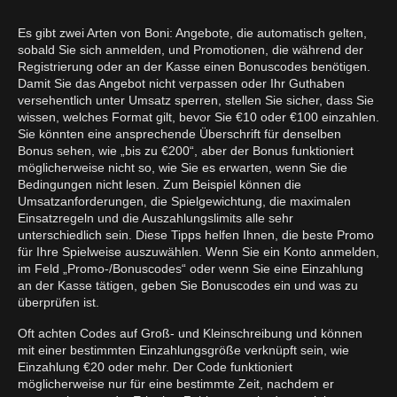
Es gibt zwei Arten von Boni: Angebote, die automatisch gelten,
sobald Sie sich anmelden, und Promotionen, die während der
Registrierung oder an der Kasse einen Bonuscodes benötigen.
Damit Sie das Angebot nicht verpassen oder Ihr Guthaben
versehentlich unter Umsatz sperren, stellen Sie sicher, dass Sie
wissen, welches Format gilt, bevor Sie €10 oder €100 einzahlen.
Sie könnten eine ansprechende Überschrift für denselben
Bonus sehen, wie „bis zu €200“, aber der Bonus funktioniert
möglicherweise nicht so, wie Sie es erwarten, wenn Sie die
Bedingungen nicht lesen. Zum Beispiel können die
Umsatzanforderungen, die Spielgewichtung, die maximalen
Einsatzregeln und die Auszahlungslimits alle sehr
unterschiedlich sein. Diese Tipps helfen Ihnen, die beste Promo
für Ihre Spielweise auszuwählen. Wenn Sie ein Konto anmelden,
im Feld „Promo-/Bonuscodes“ oder wenn Sie eine Einzahlung
an der Kasse tätigen, geben Sie Bonuscodes ein und was zu
überprüfen ist.
Oft achten Codes auf Groß- und Kleinschreibung und können
mit einer bestimmten Einzahlungsgröße verknüpft sein, wie
Einzahlung €20 oder mehr. Der Code funktioniert
möglicherweise nur für eine bestimmte Zeit, nachdem er