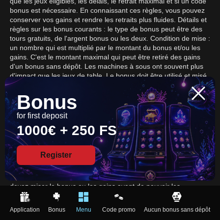
que les jeux éligibles, les délais, le retrait maximal et si un code
bonus est nécessaire. En connaissant ces règles, vous pouvez
conserver vos gains et rendre les retraits plus fluides. Détails et
règles sur les bonus courants : le type de bonus peut être des
tours gratuits, de l'argent bonus ou les deux. Condition de mise :
un nombre qui est multiplié par le montant du bonus et/ou les
gains. C'est le montant maximal qui peut être retiré des gains
d'un bonus sans dépôt. Les machines à sous ont souvent plus
d'impact que les jeux de table. Le bonus doit être utilisé et misé
dans un certain délai. Vérification : des documents Know Your
Customer (KYC) peuvent être nécessaires avant le retrait.
Bonus
Créez un compte avec des informations correctes sur vous-
for first deposit
même. Si le casino le demande, confirmez votre e-mail ou votre
1000€ + 250 FS
numéro de téléphone. Vous pouvez soit saisir un code bonus,
soit laisser l'offre suivre son cours. Recherchez des jeux
éligibles et commencez à jouer avant que le temps ne soit
Register
écoulé. Respectez les conditions de mise avant d'essayer
d'encaisser. Know Your Customer (KYC) et suivez les règles de
paiement et de retrait. La mise est le nombre de fois que vous
devez miser le bonus ou les gains avant de pouvoir les
encaisser. Lorsque vous gagnez de l'argent avec un bonus sans
dépôt, c'est le maximum que vous pouvez encaisser.
Application
Bonus
Menu
Code promo
Aucun bonus sans dépôt
Participation aux jeux : seules certaines machines à sous ou