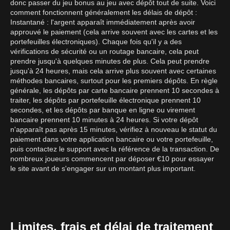
donc passer du jeu bonus au jeu avec dépôt tout de suite. Voici
comment fonctionnent généralement les délais de dépôt :
Instantané : l'argent apparaît immédiatement après avoir
approuvé le paiement (cela arrive souvent avec les cartes et les
portefeuilles électroniques). Chaque fois qu'il y a des
vérifications de sécurité ou un routage bancaire, cela peut
prendre jusqu'à quelques minutes de plus. Cela peut prendre
jusqu'à 24 heures, mais cela arrive plus souvent avec certaines
méthodes bancaires, surtout pour les premiers dépôts. En règle
générale, les dépôts par carte bancaire prennent 10 secondes à
traiter, les dépôts par portefeuille électronique prennent 10
secondes, et les dépôts par banque en ligne ou virement
bancaire prennent 10 minutes à 24 heures. Si votre dépôt
n'apparaît pas après 15 minutes, vérifiez à nouveau le statut du
paiement dans votre application bancaire ou votre portefeuille,
puis contactez le support avec la référence de la transaction. De
nombreux joueurs commencent par déposer €10 pour essayer
le site avant de s'engager sur un montant plus important.
Limites, frais et délai de traitement