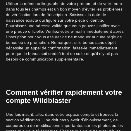
Utiliser la même orthographe de votre prénom et de votre nom
dans tous les champs est un bon moyen d'éviter les problèmes
de vérification lors de l'inscription. Saisissez la date de
naissance exacte qui figure sur votre pièce d'identité.
Fournissez une adresse valide que vous pouvez justifier avec
une preuve officielle. Vérifiez votre e-mail immédiatement après
l'inscription pour vous assurer de ne manquer aucune règle de
bonus ou de promotion. Remarque : si le bonus sans dépôt
nécessite un appel de confirmation, faites-le immédiatement
pour que le bonus soit crédité tout de suite et qu'il n'y ait pas
besoin de communication supplémentaire.
Comment vérifier rapidement votre
compte Wildblaster
Une fois inscrit, allez dans votre espace compte et trouvez la
section vérification. Il ne doit pas y avoir d'éblouissement, de
coupures ou de modifications importantes sur les photos ou les
scans que vous téléchargez. Vérifiez que vous pouvez voir les