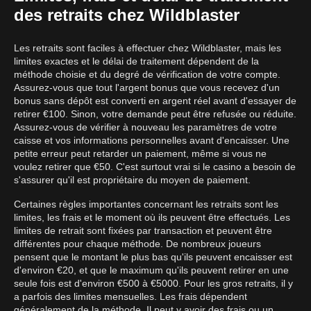
des retraits chez Wildblaster
Les retraits sont faciles à effectuer chez Wildblaster, mais les
limites exactes et le délai de traitement dépendent de la
méthode choisie et du degré de vérification de votre compte.
Assurez-vous que tout l'argent bonus que vous recevez d'un
bonus sans dépôt est converti en argent réel avant d'essayer de
retirer €100. Sinon, votre demande peut être refusée ou réduite.
Assurez-vous de vérifier à nouveau les paramètres de votre
caisse et vos informations personnelles avant d'encaisser. Une
petite erreur peut retarder un paiement, même si vous ne
voulez retirer que €50. C'est surtout vrai si le casino a besoin de
s'assurer qu'il est propriétaire du moyen de paiement.
Certaines règles importantes concernant les retraits sont les
limites, les frais et le moment où ils peuvent être effectués. Les
limites de retrait sont fixées par transaction et peuvent être
différentes pour chaque méthode. De nombreux joueurs
pensent que le montant le plus bas qu'ils peuvent encaisser est
d'environ €20, et que le maximum qu'ils peuvent retirer en une
seule fois est d'environ €500 à €5000. Pour les gros retraits, il y
a parfois des limites mensuelles. Les frais dépendent
généralement de la méthode. Il peut y avoir des frais ou un