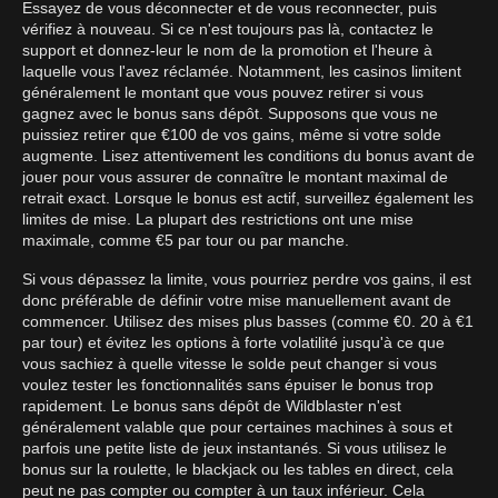
Essayez de vous déconnecter et de vous reconnecter, puis
vérifiez à nouveau. Si ce n'est toujours pas là, contactez le
support et donnez-leur le nom de la promotion et l'heure à
laquelle vous l'avez réclamée. Notamment, les casinos limitent
généralement le montant que vous pouvez retirer si vous
gagnez avec le bonus sans dépôt. Supposons que vous ne
puissiez retirer que €100 de vos gains, même si votre solde
augmente. Lisez attentivement les conditions du bonus avant de
jouer pour vous assurer de connaître le montant maximal de
retrait exact. Lorsque le bonus est actif, surveillez également les
limites de mise. La plupart des restrictions ont une mise
maximale, comme €5 par tour ou par manche.
Si vous dépassez la limite, vous pourriez perdre vos gains, il est
donc préférable de définir votre mise manuellement avant de
commencer. Utilisez des mises plus basses (comme €0. 20 à €1
par tour) et évitez les options à forte volatilité jusqu'à ce que
vous sachiez à quelle vitesse le solde peut changer si vous
voulez tester les fonctionnalités sans épuiser le bonus trop
rapidement. Le bonus sans dépôt de Wildblaster n'est
généralement valable que pour certaines machines à sous et
parfois une petite liste de jeux instantanés. Si vous utilisez le
bonus sur la roulette, le blackjack ou les tables en direct, cela
peut ne pas compter ou compter à un taux inférieur. Cela