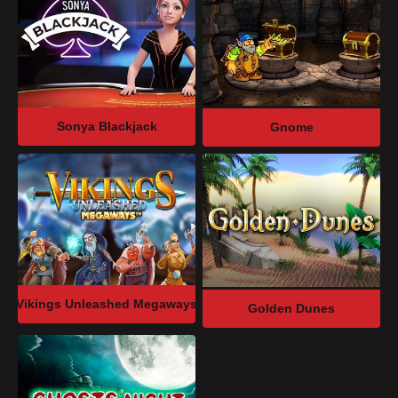
Sonya Blackjack
Gnome
Vikings Unleashed Megaways
Golden Dunes