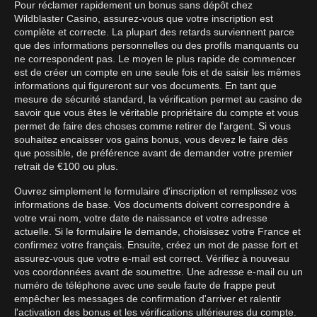
Pour réclamer rapidement un bonus sans dépôt chez
Wildblaster Casino, assurez-vous que votre inscription est
complète et correcte. La plupart des retards surviennent parce
que des informations personnelles ou des profils manquants ou
ne correspondent pas. Le moyen le plus rapide de commencer
est de créer un compte en une seule fois et de saisir les mêmes
informations qui figureront sur vos documents. En tant que
mesure de sécurité standard, la vérification permet au casino de
savoir que vous êtes le véritable propriétaire du compte et vous
permet de faire des choses comme retirer de l'argent. Si vous
souhaitez encaisser vos gains bonus, vous devez le faire dès
que possible, de préférence avant de demander votre premier
retrait de €100 ou plus.
Ouvrez simplement le formulaire d'inscription et remplissez vos
informations de base. Vos documents doivent correspondre à
votre vrai nom, votre date de naissance et votre adresse
actuelle. Si le formulaire le demande, choisissez votre France et
confirmez votre français. Ensuite, créez un mot de passe fort et
assurez-vous que votre e-mail est correct. Vérifiez à nouveau
vos coordonnées avant de soumettre. Une adresse e-mail ou un
numéro de téléphone avec une seule faute de frappe peut
empêcher les messages de confirmation d'arriver et ralentir
l'activation des bonus et les vérifications ultérieures du compte.