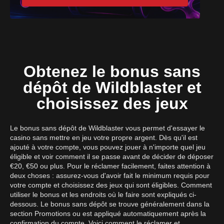
Obtenez le bonus sans
dépôt de Wildblaster et
choisissez des jeux
Le bonus sans dépôt de Wildblaster vous permet d'essayer le
casino sans mettre en jeu votre propre argent. Dès qu'il est
ajouté à votre compte, vous pouvez jouer à n'importe quel jeu
éligible et voir comment il se passe avant de décider de déposer
€20, €50 ou plus. Pour le réclamer facilement, faites attention à
deux choses : assurez-vous d'avoir fait le minimum requis pour
votre compte et choisissez des jeux qui sont éligibles. Comment
utiliser le bonus et les endroits où le faire sont expliqués ci-
dessous. Le bonus sans dépôt se trouve généralement dans la
section Promotions ou est appliqué automatiquement après la
confirmation du compte. Voici comment le réclamer et