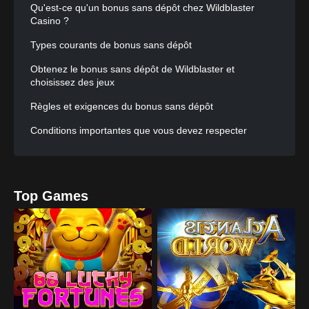
Qu'est-ce qu'un bonus sans dépôt chez Wildblaster
Casino ?
Types courants de bonus sans dépôt
Obtenez le bonus sans dépôt de Wildblaster et
choisissez des jeux
Règles et exigences du bonus sans dépôt
Conditions importantes que vous devez respecter
Inscription rapide et vérification du compte
Comment vérifier rapidement votre compte Wildblaster
Top Games
Dépôts, retraits et règles de paiement
Limites, frais et délai de traitement des retraits chez
Wildblaster
Sécurité des paiements, chiffrement, jeu responsable et
jeu équitable