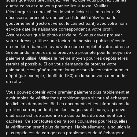
quatre coins et que vous pouvez lire le texte. Veuillez
télécharger les deux côtés de votre fichier s'il en a deux. Si
nécessaire, présentez une pièce d'identité délivrée par le
gouvernement (recto et verso, le cas échéant) avec votre nom
et votre date de naissance correspondant à votre profil.
Assurez-vous que la photo est claire. Si vous devez prouver
votre adresse, utilisez une facture de services publics récente
ou une lettre bancaire avec votre nom complet et votre adresse.
Si demandé, montrez une preuve de propriété pour le moyen de
paiement utilisé. Utilisez le même moyen pour les dépôts et les
retraits si possible. Si on vous demande de prouver votre
paiement, c'est généralement lorsque vous faites votre premier
dépôt (par exemple, dépôt de €50) ou lorsque vous demandez
un retrait.
Vous pouvez obtenir votre premier paiement plus rapidement et
avoir moins de vérifications problématiques si vous téléchargez
les fichiers demandés tôt. Les documents et les informations du
profil ne correspondent pas, les images sont floues, la preuve
d'adresse est trop ancienne ou des parties du document sont
cachées. Ce sont toutes des raisons courantes pour lesquelles
la vérification prend plus de temps. Habituellement, la solution la
plus rapide est de corriger ces problèmes et de télécharger à