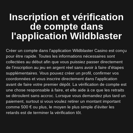
Inscription et vérification
de compte dans
l'application Wildblaster
Créer un compte dans l'application Wildblaster Casino est conçu
pour être rapide. Toutes les informations nécessaires sont
collectées au début afin que vous puissiez passer directement
de l'inscription au jeu en argent réel sans avoir à faire d'étapes
supplémentaires. Vous pouvez créer un profil, confirmer vos
coordonnées et vous inscrire directement dans l'application
avant de faire votre premier dépôt. La vérification de compte est
une chose responsable à faire, et elle aide à ce que les retraits
se déroulent sans accroc. Lorsque vous demandez plus tard un
paiement, surtout si vous voulez retirer un montant important
comme 500 € ou plus, le moyen le plus simple d'éviter les
retards est de terminer la vérification tôt.