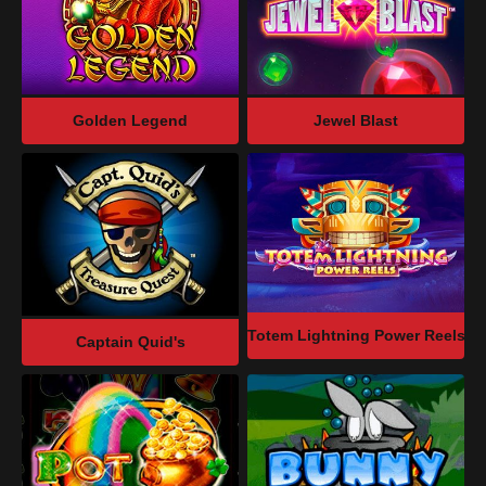
Golden Legend
Jewel Blast
Totem Lightning Power Reels
Captain Quid's