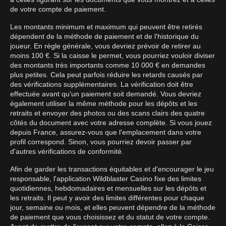
de votre compte de paiement.
Les montants minimum et maximum qui peuvent être retirés
dépendent de la méthode de paiement et de l'historique du
joueur. En règle générale, vous devriez prévoir de retirer au
moins 100 €. Si la caisse le permet, vous pourriez vouloir diviser
des montants très importants comme 10 000 € en demandes
plus petites. Cela peut parfois réduire les retards causés par
des vérifications supplémentaires. La vérification doit être
effectuée avant qu'un paiement soit demandé. Vous devriez
également utiliser la même méthode pour les dépôts et les
retraits et envoyer des photos ou des scans clairs des quatre
côtés du document avec votre adresse complète. Si vous jouez
depuis France, assurez-vous que l'emplacement dans votre
profil correspond. Sinon, vous pourriez devoir passer par
d'autres vérifications de conformité.
Afin de garder les transactions équitables et d'encourager le jeu
responsable, l'application Wildblaster Casino fixe des limites
quotidiennes, hebdomadaires et mensuelles sur les dépôts et
les retraits. Il peut y avoir des limites différentes pour chaque
jour, semaine ou mois, et elles peuvent dépendre de la méthode
de paiement que vous choisissez et du statut de votre compte.