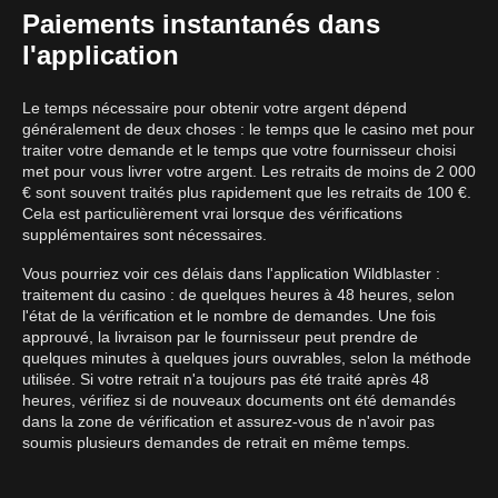
Paiements instantanés dans
l'application
Le temps nécessaire pour obtenir votre argent dépend
généralement de deux choses : le temps que le casino met pour
traiter votre demande et le temps que votre fournisseur choisi
met pour vous livrer votre argent. Les retraits de moins de 2 000
€ sont souvent traités plus rapidement que les retraits de 100 €.
Cela est particulièrement vrai lorsque des vérifications
supplémentaires sont nécessaires.
Vous pourriez voir ces délais dans l'application Wildblaster :
traitement du casino : de quelques heures à 48 heures, selon
l'état de la vérification et le nombre de demandes. Une fois
approuvé, la livraison par le fournisseur peut prendre de
quelques minutes à quelques jours ouvrables, selon la méthode
utilisée. Si votre retrait n'a toujours pas été traité après 48
heures, vérifiez si de nouveaux documents ont été demandés
dans la zone de vérification et assurez-vous de n'avoir pas
soumis plusieurs demandes de retrait en même temps.