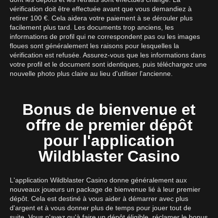
vérification doit être effectuée avant que vous demandiez à
retirer 100 €. Cela aidera votre paiement à se dérouler plus
facilement plus tard. Les documents trop anciens, les
informations de profil qui ne correspondent pas ou les images
floues sont généralement les raisons pour lesquelles la
vérification est refusée. Assurez-vous que les informations dans
votre profil et le document sont identiques, puis téléchargez une
nouvelle photo plus claire au lieu d'utiliser l'ancienne.
Bonus de bienvenue et
offre de premier dépôt
pour l'application
Wildblaster Casino
L'application Wildblaster Casino donne généralement aux
nouveaux joueurs un package de bienvenue lié à leur premier
dépôt. Cela est destiné à vous aider à démarrer avec plus
d'argent et à vous donner plus de temps pour jouer tout de
suite. Vous n'avez qu'à faire un dépôt éligible, réclamer le bonus