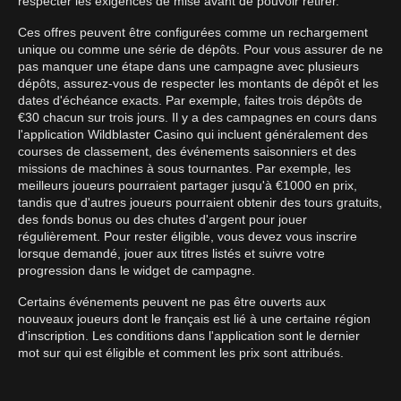
respecter les exigences de mise avant de pouvoir retirer.
Ces offres peuvent être configurées comme un rechargement
unique ou comme une série de dépôts. Pour vous assurer de ne
pas manquer une étape dans une campagne avec plusieurs
dépôts, assurez-vous de respecter les montants de dépôt et les
dates d'échéance exacts. Par exemple, faites trois dépôts de
€30 chacun sur trois jours. Il y a des campagnes en cours dans
l'application Wildblaster Casino qui incluent généralement des
courses de classement, des événements saisonniers et des
missions de machines à sous tournantes. Par exemple, les
meilleurs joueurs pourraient partager jusqu'à €1000 en prix,
tandis que d'autres joueurs pourraient obtenir des tours gratuits,
des fonds bonus ou des chutes d'argent pour jouer
régulièrement. Pour rester éligible, vous devez vous inscrire
lorsque demandé, jouer aux titres listés et suivre votre
progression dans le widget de campagne.
Certains événements peuvent ne pas être ouverts aux
nouveaux joueurs dont le français est lié à une certaine région
d'inscription. Les conditions dans l'application sont le dernier
mot sur qui est éligible et comment les prix sont attribués.