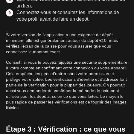
un lien.
Connectez-vous et consultez les informations de
votre profil avant de faire un dépôt.
Si votre version de l'application a une exigence de dépôt
minimum, elle est généralement autour de dépôt €10, mais
vérifiez l'écran de la caisse pour vous assurer que vous
connaissez le montant exact.
Conseil : si vous le pouvez, ajoutez une sécurité supplémentaire
à votre compte en confirmant votre connexion ou votre appareil.
Cela empêche les gens d'entrer sans votre permission et
protège votre solde. Les vérifications d'identité et d'adresse font
partie de la vérification pour la plupart des joueurs. On pourrait
aussi vous demander de confirmer la méthode de paiement
utilisée pour les dépôts, selon ce que vous faites. Le moyen le
plus rapide de passer les vérifications est de fournir des images
lisibles.
Étape 3 : Vérification : ce que vous