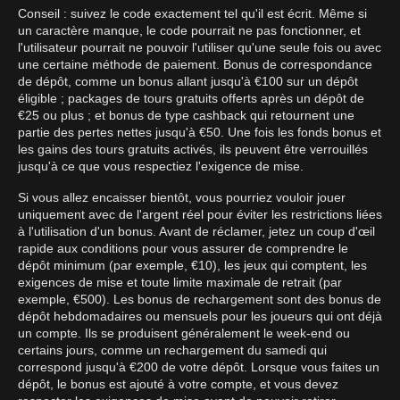
Conseil : suivez le code exactement tel qu'il est écrit. Même si
un caractère manque, le code pourrait ne pas fonctionner, et
l'utilisateur pourrait ne pouvoir l'utiliser qu'une seule fois ou avec
une certaine méthode de paiement. Bonus de correspondance
de dépôt, comme un bonus allant jusqu'à €100 sur un dépôt
éligible ; packages de tours gratuits offerts après un dépôt de
€25 ou plus ; et bonus de type cashback qui retournent une
partie des pertes nettes jusqu'à €50. Une fois les fonds bonus et
les gains des tours gratuits activés, ils peuvent être verrouillés
jusqu'à ce que vous respectiez l'exigence de mise.
Si vous allez encaisser bientôt, vous pourriez vouloir jouer
uniquement avec de l'argent réel pour éviter les restrictions liées
à l'utilisation d'un bonus. Avant de réclamer, jetez un coup d'œil
rapide aux conditions pour vous assurer de comprendre le
dépôt minimum (par exemple, €10), les jeux qui comptent, les
exigences de mise et toute limite maximale de retrait (par
exemple, €500). Les bonus de rechargement sont des bonus de
dépôt hebdomadaires ou mensuels pour les joueurs qui ont déjà
un compte. Ils se produisent généralement le week-end ou
certains jours, comme un rechargement du samedi qui
correspond jusqu'à €200 de votre dépôt. Lorsque vous faites un
dépôt, le bonus est ajouté à votre compte, et vous devez