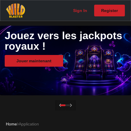
Sign In
Register
Jouez vers les jackpots
royaux !
Jouer maintenant
Home
Application