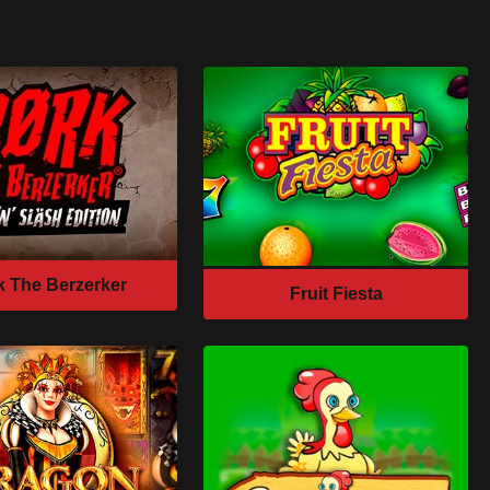
k The Berzerker
Fruit Fiesta