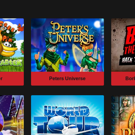
ntamentos na Wildblaster
 e jogo justo
er
Peters Universe
Bor