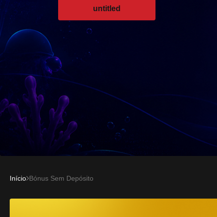
untitled
Início
Bónus Sem Depósito