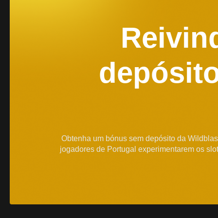
Reivin
depósito
Obtenha um bónus sem depósito da Wildblaste
jogadores de Portugal experimentarem os slot