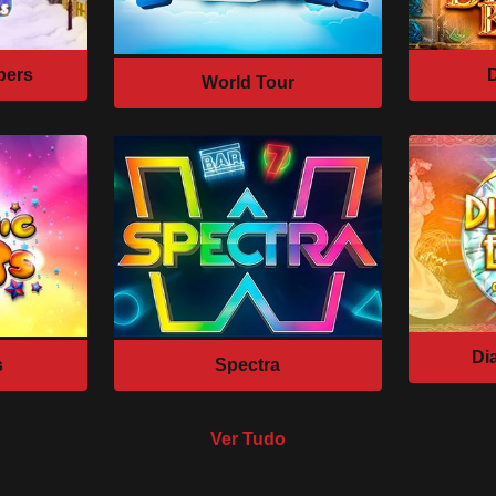
pers
World Tour
Di
s
Spectra
Ver Tudo