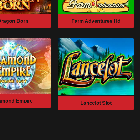
Dragon Born
Farm Adventures Hd
amond Empire
Lancelot Slot