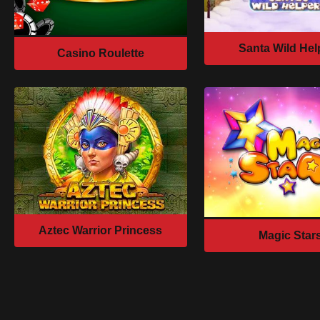
Santa Wild Hel
Casino Roulette
Aztec Warrior Princess
Magic Star