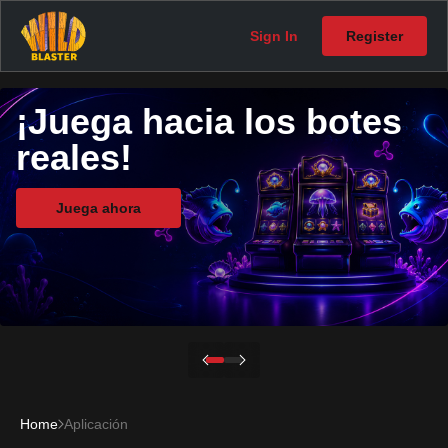
Sign In
Register
¡Juega hacia los botes
reales!
Juega ahora
Home
Aplicación