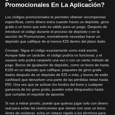
Promocionales En La Aplicación?
Los códigos promocionales te permiten obtener recompensas
específicas, como dinero extra cuando haces un depósito, giros
gratis o un bono que solo es válido para un juego. Después de
introducir el código durante el proceso de depósito o en la
sección de Promociones, normalmente necesitas hacer un
depósito que califique de al menos €20 dentro del plazo dado.
Consejo: Sigue el código exactamente como está escrito.
Aunque falte un carácter, el código podría no funcionar, y el
usuario solo podrá canjearlo una vez o con un cierto método de
pago. Bonos de igualación de depósito, como un bono de hasta
€100 en un depósito que califique; paquetes de giros gratis
dados después de un depósito de €25 o más; y bonos de estilo
cashback que devuelven una parte de las pérdidas netas hasta
€50. Una vez que se activan los fondos del bono y cualquier
ganancia de los giros gratis, pueden estar bloqueados hasta
que cumplas el requisito de apuesta.
Si vas a retirar pronto, puede que quieras jugar solo con dinero
real para evitar las restricciones que vienen con usar un bono.
Antes de reclamar, echa un vistazo rápido a los términos para