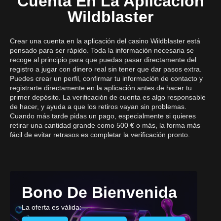
Cuenta En La Aplicación
Wildblaster
Crear una cuenta en la aplicación del casino Wildblaster está
pensado para ser rápido. Toda la información necesaria se
recoge al principio para que puedas pasar directamente del
registro a jugar con dinero real sin tener que dar pasos extra.
Puedes crear un perfil, confirmar tu información de contacto y
registrarte directamente en la aplicación antes de hacer tu
primer depósito. La verificación de cuenta es algo responsable
de hacer, y ayuda a que los retiros vayan sin problemas.
Cuando más tarde pidas un pago, especialmente si quieres
retirar una cantidad grande como 500 € o más, la forma más
fácil de evitar retrasos es completar la verificación pronto.
Bono De Bienvenida
La oferta es válida: