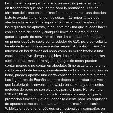
los giros en los juegos de la lista primero, no perderás tiempo
en tragaperras que no cuenten para la promoción. Lee los
términos del bono en la aplicación antes de tomar una decisión.
Esto te ayudará a entender las cosas más importantes que
afectan a tu retirada. Es importante prestar mucha atención a
los requisitos de apuesta, la apuesta máxima que puedes hacer
con el dinero del bono y cualquier límite de cuánto puedes
ganar después de convertir el bono. La cantidad mínima para
un primer depósito suele ser alrededor de €10, pero consulta la
tarjeta de la promoción para estar seguro. Apuesta mínima: Se
muestra en los detalles del bono como un multiplicador o una
cantidad objetivo. Juegos elegibles: Las máquinas tragaperras
suelen contar más, pero algunos juegos de mesa pueden
contar menos o no contar en absoluto. Si no usas tu bono en un
cierto periodo de tiempo, normalmente caduca. Cuando usas un
bono, puedes apostar una cierta cantidad en cada giro o mano.
Los jugadores de España siempre deben comprobar dos veces
que la oferta de bienvenida es válida en su zona y que ciertos
métodos de pago no son elegibles para el bono. Por ejemplo,
€30 o €100 en tu primer depósito ayudará a asegurar que la
promoción funcione y que tu depósito cuente para los requisitos
de apuesta como estaba planeado. La aplicación del casino
Wildblaster suele tener códigos promocionales y campañas en