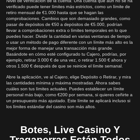
Nivel de verificación de la cuenta: Una cuenta que aún no se ha
verificado puede tener límites más estrictos, como un límite de
retiro mensual de €1.000 hasta que se hagan las
comprobaciones. Cambios que son demasiado grandes, como
pasar de depósitos de €50 a depósitos de €5.000, podrían
llevar a comprobaciones extra o límites temporales en lo que
puedes hacer. Dividir la cantidad en varias ventanas de tiempo
o usar un método de pago diferente con un límite más alto es la
mejor forma de manejar una transacción más grande.
Basándote en cómo esté configurado tu Cajero, podrías, por
ejemplo, retirar 3.000 € de una vez, o retirar 1.500 € ahora y
otros 1.500 € después de que se reinicie el límite semanal.
Abre la aplicación, ve al Cajero, elige Depósito o Retirar, y mira
las cantidades mínima y máxima mostradas. Ahora sabes
cuáles son tus límites actuales. Puedes establecer un límite
personal más bajo, como €200 por semana, si quieres ceñirte a
un presupuesto más ajustado. Este límite se aplicará incluso si
los límites estándar del casino son más altos.
Botes, Live Casino Y
Tragaperras Están Todos