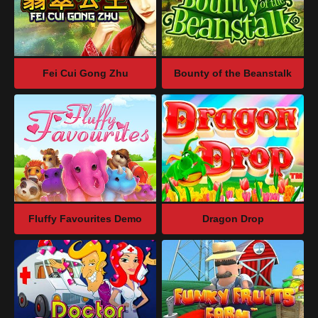
Fei Cui Gong Zhu
Bounty of the Beanstalk
Fluffy Favourites Demo
Dragon Drop