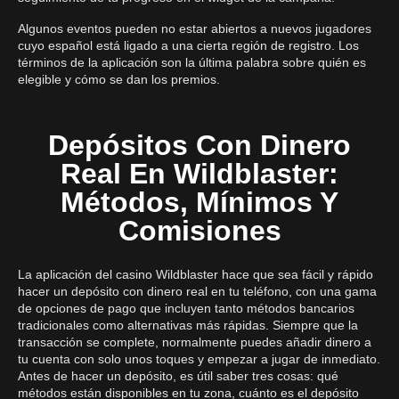
Algunos eventos pueden no estar abiertos a nuevos jugadores
cuyo español está ligado a una cierta región de registro. Los
términos de la aplicación son la última palabra sobre quién es
elegible y cómo se dan los premios.
Depósitos Con Dinero
Real En Wildblaster:
Métodos, Mínimos Y
Comisiones
La aplicación del casino Wildblaster hace que sea fácil y rápido
hacer un depósito con dinero real en tu teléfono, con una gama
de opciones de pago que incluyen tanto métodos bancarios
tradicionales como alternativas más rápidas. Siempre que la
transacción se complete, normalmente puedes añadir dinero a
tu cuenta con solo unos toques y empezar a jugar de inmediato.
Antes de hacer un depósito, es útil saber tres cosas: qué
métodos están disponibles en tu zona, cuánto es el depósito