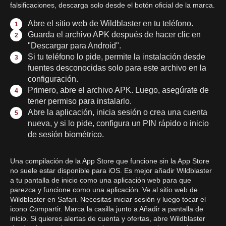
falsificaciones, descarga solo desde el botón oficial de la marca.
Abre el sitio web de Wildblaster en tu teléfono.
Guarda el archivo APK después de hacer clic en
"Descargar para Android".
Si tu teléfono lo pide, permite la instalación desde
fuentes desconocidas solo para este archivo en la
configuración.
Primero, abre el archivo APK. Luego, asegúrate de
tener permiso para instalarlo.
Abre la aplicación, inicia sesión o crea una cuenta
nueva, y si lo pide, configura un PIN rápido o inicio
de sesión biométrico.
Una compilación de la App Store que funcione sin la App Store
no suele estar disponible para iOS. Es mejor añadir Wildblaster
a tu pantalla de inicio como una aplicación web para que
parezca y funcione como una aplicación. Ve al sitio web de
Wildblaster en Safari. Necesitas iniciar sesión y luego tocar el
icono Compartir. Marca la casilla junto a Añadir a pantalla de
inicio. Si quieres alertas de cuenta y ofertas, abre Wildblaster