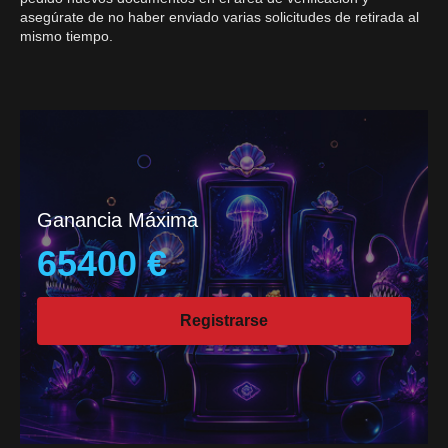
asegúrate de no haber enviado varias solicitudes de retirada al
mismo tiempo.
Ganancia Máxima
65400 €
Registrarse