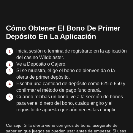
Cómo Obtener El Bono De Primer
Depósito En La Aplicación
Inicia sesión o termina de registrarte en la aplicación
del casino Wildblaster.
Ve a Depósito o Cajero.
Si se muestra, elige el bono de bienvenida o la
oferta de primer depósito.
Escribir una cantidad de depósito como €25 o €50 y
confirmar el método de pago funcionará.
Cuando recibas un bono, ve a la sección de bonos
para ver el dinero del bono, cualquier giro y el
requisito de apuesta que aún necesitas cumplir.
Consejo: Si la oferta viene con giros de bono, asegúrate de
saber en qué juegos se pueden usar antes de empezar. Si usas