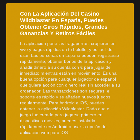
Con La Aplicación Del Casino
Wildblaster En España, Puedes
Obtener Giros Rápidos, Grandes
Ganancias Y Retiros Fáciles
La aplicación pone las tragaperras, crupieres en
vivo y pagos rápidos en tu bolsillo, y es fácil de
usar. Las personas en España pueden registrarse
rápidamente, obtener bonos de la aplicación y
añadir dinero a su cuenta con € para jugar de
inmediato mientras están en movimiento. Es una
buena opción para cualquier jugador de español
que quiera acción con dinero real sin acceder a su
ordenador. Las transacciones son seguras, el
soporte es rápido y se añaden nuevos juegos
regularmente. Para Android e iOS, puedes
obtener la aplicación Wildblaster. Dado que el
juego fue creado para jugarse primero en
dispositivos móviles, puedes instalarla
rápidamente en Android o usar la opción de
aplicación web para iOS.