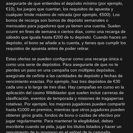
asegurarte de que entiendes el depósito mínimo (por ejemplo,
€10), los juegos que cuentan, los requisitos de apuesta y
cualquier límite máximo de retirada (por ejemplo, €500). Los
bonos de recarga son bonos de depósito semanales o
mensuales para jugadores que ya tienen una cuenta. Suelen
ocurrir en fines de semana o ciertos días, como una recarga de
sábado que iguala hasta €200 de tu depósito. Cuando haces un
depósito, el bono se añade a tu cuenta, y tienes que cumplir los
requisitos de apuesta antes de poder retirar.
Estas ofertas se pueden configurar como una recarga única o
como una serie de depósitos. Para asegurarte de que no te
pierdes un paso en una campaña con múltiples depósitos,
asegúrate de ceñirte a las cantidades de depósito y fechas de
vencimiento exactas. Por ejemplo, haz tres depósitos de €30
cada uno a lo largo de tres días. Hay campañas en curso en la
aplicación del casino Wildblaster que suelen incluir carreras de
clasificación, eventos de temporada y misiones de tragaperras
rotativas. Por ejemplo, los mejores jugadores pueden compartir
hasta €1000 en premios, mientras que otros jugadores pueden
obtener giros gratis, fondos de bono o caídas de efectivo por
jugar regularmente. Para mantener la elegibilidad, debes
inscribirte cuando se pida, jugar los títulos listados y hacer un
seguimiento de tu progreso en el widget de la campaña.