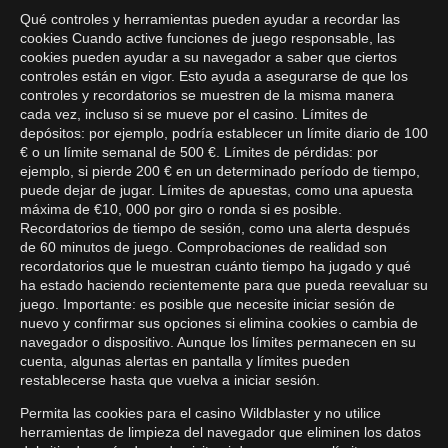
Qué controles y herramientas pueden ayudar a recordar las
cookies Cuando active funciones de juego responsable, las
cookies pueden ayudar a su navegador a saber que ciertos
controles están en vigor. Esto ayuda a asegurarse de que los
controles y recordatorios se muestren de la misma manera
cada vez, incluso si se mueve por el casino. Límites de
depósitos: por ejemplo, podría establecer un límite diario de 100
€ o un límite semanal de 500 €. Límites de pérdidas: por
ejemplo, si pierde 200 € en un determinado período de tiempo,
puede dejar de jugar. Límites de apuestas, como una apuesta
máxima de €10, 000 por giro o ronda si es posible.
Recordatorios de tiempo de sesión, como una alerta después
de 60 minutos de juego. Comprobaciones de realidad son
recordatorios que le muestran cuánto tiempo ha jugado y qué
ha estado haciendo recientemente para que pueda reevaluar su
juego. Importante: es posible que necesite iniciar sesión de
nuevo y confirmar sus opciones si elimina cookies o cambia de
navegador o dispositivo. Aunque los límites permanecen en su
cuenta, algunas alertas en pantalla y límites pueden
restablecerse hasta que vuelva a iniciar sesión.
Permita las cookies para el casino Wildblaster y no utilice
herramientas de limpieza del navegador que eliminen los datos