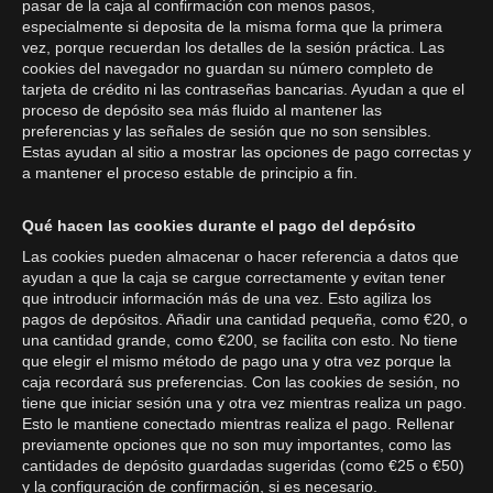
pasar de la caja al confirmación con menos pasos,
especialmente si deposita de la misma forma que la primera
vez, porque recuerdan los detalles de la sesión práctica. Las
cookies del navegador no guardan su número completo de
tarjeta de crédito ni las contraseñas bancarias. Ayudan a que el
proceso de depósito sea más fluido al mantener las
preferencias y las señales de sesión que no son sensibles.
Estas ayudan al sitio a mostrar las opciones de pago correctas y
a mantener el proceso estable de principio a fin.
Qué hacen las cookies durante el pago del depósito
Las cookies pueden almacenar o hacer referencia a datos que
ayudan a que la caja se cargue correctamente y evitan tener
que introducir información más de una vez. Esto agiliza los
pagos de depósitos. Añadir una cantidad pequeña, como €20, o
una cantidad grande, como €200, se facilita con esto. No tiene
que elegir el mismo método de pago una y otra vez porque la
caja recordará sus preferencias. Con las cookies de sesión, no
tiene que iniciar sesión una y otra vez mientras realiza un pago.
Esto le mantiene conectado mientras realiza el pago. Rellenar
previamente opciones que no son muy importantes, como las
cantidades de depósito guardadas sugeridas (como €25 o €50)
y la configuración de confirmación, si es necesario.