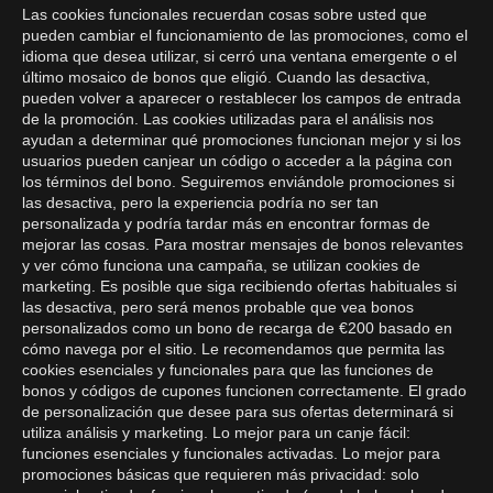
Las cookies funcionales recuerdan cosas sobre usted que
pueden cambiar el funcionamiento de las promociones, como el
idioma que desea utilizar, si cerró una ventana emergente o el
último mosaico de bonos que eligió. Cuando las desactiva,
pueden volver a aparecer o restablecer los campos de entrada
de la promoción. Las cookies utilizadas para el análisis nos
ayudan a determinar qué promociones funcionan mejor y si los
usuarios pueden canjear un código o acceder a la página con
los términos del bono. Seguiremos enviándole promociones si
las desactiva, pero la experiencia podría no ser tan
personalizada y podría tardar más en encontrar formas de
mejorar las cosas. Para mostrar mensajes de bonos relevantes
y ver cómo funciona una campaña, se utilizan cookies de
marketing. Es posible que siga recibiendo ofertas habituales si
las desactiva, pero será menos probable que vea bonos
personalizados como un bono de recarga de €200 basado en
cómo navega por el sitio. Le recomendamos que permita las
cookies esenciales y funcionales para que las funciones de
bonos y códigos de cupones funcionen correctamente. El grado
de personalización que desee para sus ofertas determinará si
utiliza análisis y marketing. Lo mejor para un canje fácil:
funciones esenciales y funcionales activadas. Lo mejor para
promociones básicas que requieren más privacidad: solo