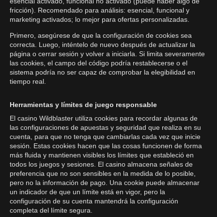
esencial activado, funcional no activado (puede haber algo de
fricción). Recomendado para análisis: esencial, funcional y
marketing activados; lo mejor para ofertas personalizadas.
Primero, asegúrese de que la configuración de cookies sea
correcta. Luego, inténtelo de nuevo después de actualizar la
página o cerrar sesión y volver a iniciarla. Si limita severamente
las cookies, el campo del código podría restablecerse o el
sistema podría no ser capaz de comprobar la elegibilidad en
tiempo real.
Herramientas y límites de juego responsable
El casino Wildblaster utiliza cookies para recordar algunas de
las configuraciones de apuestas y seguridad que realiza en su
cuenta, para que no tenga que cambiarlas cada vez que inicie
sesión. Estas cookies hacen que las cosas funcionen de forma
más fluida y mantienen visibles los límites que estableció en
todos los juegos y sesiones. El casino almacena señales de
preferencia que no son sensibles en la medida de lo posible,
pero no la información de pago. Una cookie puede almacenar
un indicador de que un límite está en vigor, pero la
configuración de su cuenta mantendrá la configuración
completa del límite segura.