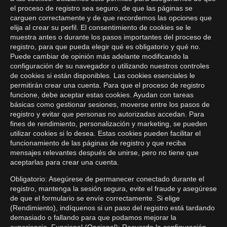
el proceso de registro sea seguro, de que las páginas se
carguen correctamente y de que recordemos las opciones que
elija al crear su perfil. El consentimiento de cookies se le
muestra antes o durante los pasos importantes del proceso de
registro, para que pueda elegir qué es obligatorio y qué no.
Puede cambiar de opinión más adelante modificando la
configuración de su navegador o utilizando nuestros controles
de cookies si están disponibles. Las cookies esenciales le
permitirán crear una cuenta. Para que el proceso de registro
funcione, debe aceptar estas cookies. Ayudan con tareas
básicas como gestionar sesiones, moverse entre los pasos de
registro y evitar que personas no autorizadas accedan. Para
fines de rendimiento, personalización y marketing, se pueden
utilizar cookies si lo desea. Estas cookies pueden facilitar el
funcionamiento de las páginas de registro y que reciba
mensajes relevantes después de unirse, pero no tiene que
aceptarlas para crear una cuenta.
Obligatorio: Asegúrese de permanecer conectado durante el
registro, mantenga la sesión segura, evite el fraude y asegúrese
de que el formulario se envíe correctamente. Si elige
(Rendimiento), indíquenos si un paso del registro está tardando
demasiado o fallando para que podamos mejorar la
experiencia. Funcional (Opcional): Recuerde la configuración