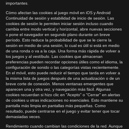
importantes.
Cómo afectan las cookies al juego móvil en iOS y Android
Continuidad de sesión y estabilidad de inicio de sesión. Las
cookies de sesión le permiten iniciar sesión incluso cuando
cambia entre modo vertical y horizontal, abre nuevas secciones
o pone el navegador en segundo plano durante un breve
período. Esto reduce la probabilidad de que se le cierre la
sesión en medio de una sesión, lo cual es útil si está en medio
de una ronda o va a la caja. Una forma más rápida de volver a
los juegos y al vestíbulo. Las cookies que almacenan
preferencias pueden recordar opciones útiles como el idioma, la
configuración de sonido o las categorías vistas recientemente.
En el móvil, esto puede reducir el tiempo que tarda en volver a
la misma lista de juegos después de una actualización o de un
breve corte de conexión. Menos ventanas emergentes que
aparecen una y otra vez, y navegación más fácil. Algunas
cookies recuerdan si hizo clic en "Acepto" o "Cerrar" en alertas
de cookies u otras indicaciones no esenciales. Esto mantiene su
pantalla más limpia en pantallas más pequeñas. Como
resultado, puede centrarse en el juego y evitar tener que tocar
demasiadas veces.
Rendimiento cuando cambian las condiciones de la red. Aunque