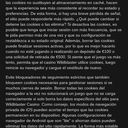
las cookies no sustituyen al almacenamiento en caché, hacen
que la experiencia sea más consistente al recordar su estado y
preferencias. De esta forma, si hay una breve pérdida de señal,
el sitio puede responderle más rápido. ¿Qué puede cambiar si
detiene las cookies o las elimina? Si desactiva las cookies, es
posible que tenga que iniciar sesión con más frecuencia, que se
le pida permiso más de una vez y que su configuración se
restablezca a su estado original. Además, borrar las cookies
puede finalizar sesiones activas, por lo que es mejor hacerlo
cuando no esté jugando o realizando un depósito de €100 o
una solicitud de retirada de €500. Si siente que el juego va más
lento, permita que el casino Wildblaster utilice cookies, luego
reinicie su navegador y cargue el vestíbulo de nuevo.
Evite bloqueadores de seguimiento estrictos que también
bloqueen cookies necesarias para gestionar sesiones si ve
muchos cierres de sesión. Borrar todas las cookies del
navegador a la vez no solucionará un juego que no se carga
correctamente si solo borra los datos específicos del sitio para
Wildblaster Casino. Como consejo, los modos de navegación
privada de iOS pueden acortar el tiempo que las cookies
permanecen en su dispositivo. Algunas configuraciones de
navegador de Android que son "lite" o ahorran datos pueden
eliminar los datos del sitio rápidamente. La forma más estable